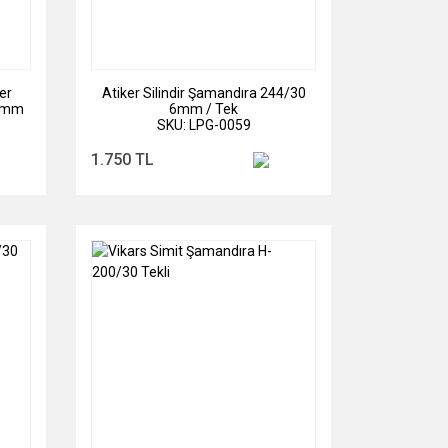
er
Atiker Silindir Şamandıra 244/30
 8mm
6mm / Tek
SKU: LPG-0059
1.750 TL