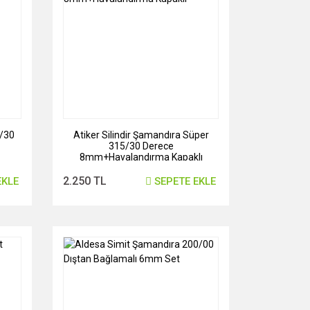
5/30
Atiker Silindir Şamandıra Süper
315/30 Derece
8mm+Havalandırma Kapaklı
SKU: LPG-0057
2.250 TL
EKLE
SEPETE EKLE