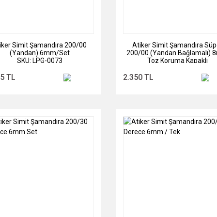
iker Simit Şamandıra 200/00
Atiker Simit Şamandıra Süp
(Yandan) 6mm/Set
200/00 (Yandan Bağlamalı)
SKU: LPG-0073
Toz Koruma Kapaklı
SKU: LPG-0075
75 TL
2.350 TL