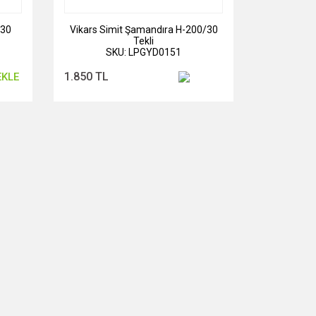
/30
Vikars Simit Şamandıra H-200/30
Tekli
SKU: LPGYD0151
1.850 TL
EKLE