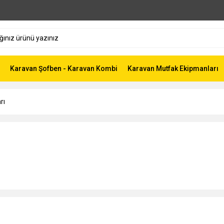
Karavan Şofben - Karavan Kombi
Karavan Mutfak Ekipmanları
rı