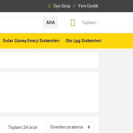
Üye Girişi
/
Yeni Üyelik
ARA
Toplam -
Solar Güneş Enerji Sistemleri
Oto Lpg Sistemleri
Toplam 24 ürün