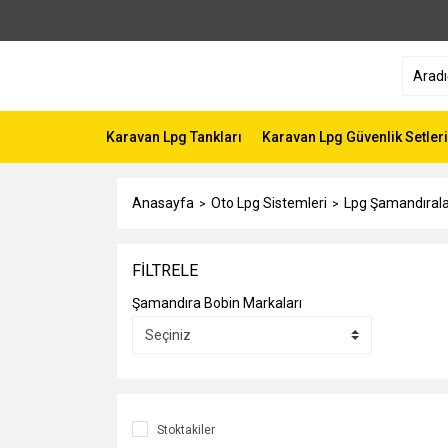
Karavan Lpg Tankları
Karavan Lpg Güvenlik Setleri
Anasayfa
Oto Lpg Sistemleri
Lpg Şamandırala
FİLTRELE
Şamandıra Bobin Markaları
Stoktakiler