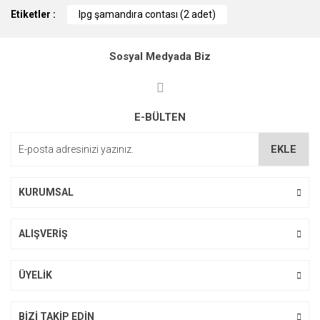
Bu ürünün fiyat bilgisi, resim, ürün açıklamalarında ve diğer
Etiketler :
konularda yetersiz gördüğünüz noktaları öneri formunu
lpg şamandıra contası (2 adet)
kullanarak tarafımıza iletebilirsiniz.
Görüş ve önerileriniz için teşekkür ederiz.
Sosyal Medyada Biz
Ürün resmi kalitesiz, bozuk veya görüntülenemiyor.
Ürün açıklamasında eksik bilgiler bulunuyor.
E-BÜLTEN
Ürün bilgilerinde hatalar bulunuyor.
Ürün fiyatı diğer sitelerden daha pahalı.
EKLE
Bu ürüne benzer farklı alternatifler olmalı.
KURUMSAL
ALIŞVERİŞ
Gönder
ÜYELİK
BİZİ TAKİP EDİN