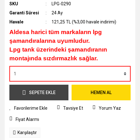
SKU
LPG-0290
Garanti Süresi
24 Ay
Havale
121,25 TL (%3,00 havale indirimi)
Aldesa harici tüm markaların lpg
şamandıralarına uyumludur.
Lpg tank üzerindeki şamandıranın
montajında sızdırmazlık sağlar.
SEPETE EKLE
HEMEN AL
Tavsiye Et
Yorum Yaz
Fiyat Alarmı
Karşılaştır