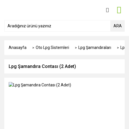
ARA
Anasayfa
Oto Lpg Sistemleri
Lpg Şamandıraları
Lpg 
Lpg Şamandıra Contası (2 Adet)