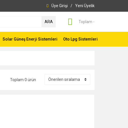
Üye Girişi
/
Yeni Üyelik
ARA
Toplam -
Solar Güneş Enerji Sistemleri
Oto Lpg Sistemleri
Toplam 0 ürün