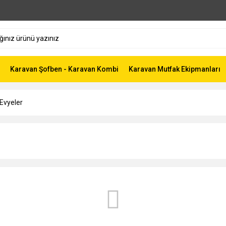
Karavan Şofben - Karavan Kombi
Karavan Mutfak Ekipmanları
 Evyeler