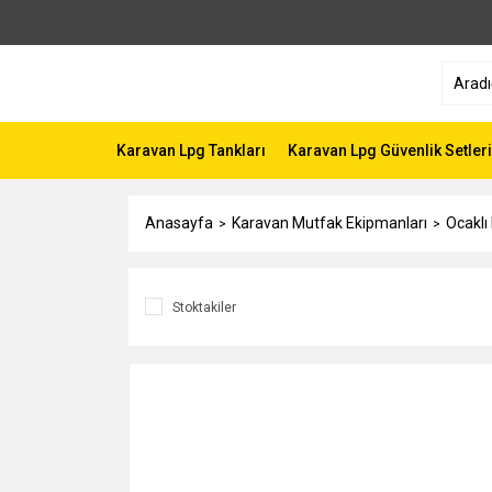
Karavan Lpg Tankları
Karavan Lpg Güvenlik Setleri
Anasayfa
Karavan Mutfak Ekipmanları
Ocaklı
Stoktakiler