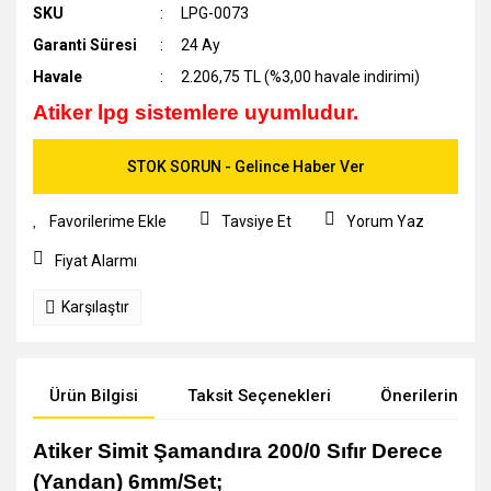
SKU
LPG-0073
Garanti Süresi
24 Ay
Havale
2.206,75 TL (%3,00 havale indirimi)
Atiker lpg sistemlere uyumludur.
STOK SORUN - Gelince Haber Ver
Tavsiye Et
Yorum Yaz
Fiyat Alarmı
Karşılaştır
Ürün Bilgisi
Taksit Seçenekleri
Önerileriniz
Atiker Simit Şamandıra 200/0 Sıfır Derece
(Yandan) 6mm/Set;