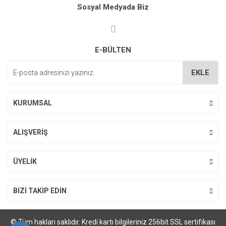
Ürün resmi kalitesiz, bozuk veya görüntülenemiyor.
Sosyal Medyada Biz
Ürün açıklamasında eksik bilgiler bulunuyor.
Ürün bilgilerinde hatalar bulunuyor.
E-BÜLTEN
Ürün fiyatı diğer sitelerden daha pahalı.
Bu ürüne benzer farklı alternatifler olmalı.
EKLE
KURUMSAL
ALIŞVERİŞ
Gönder
ÜYELİK
BİZİ TAKİP EDİN
© Tüm hakları saklıdır. Kredi kartı bilgileriniz 256bit SSL sertifikası