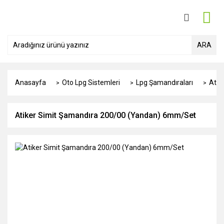
ARA
Anasayfa
Oto Lpg Sistemleri
Lpg Şamandıraları
Atik
Atiker Simit Şamandıra 200/00 (Yandan) 6mm/Set