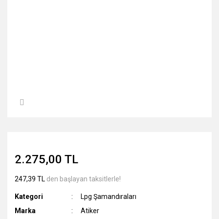
2.275,00 TL
247,39 TL
den başlayan taksitlerle!
Kategori
Lpg Şamandıraları
Marka
Atiker