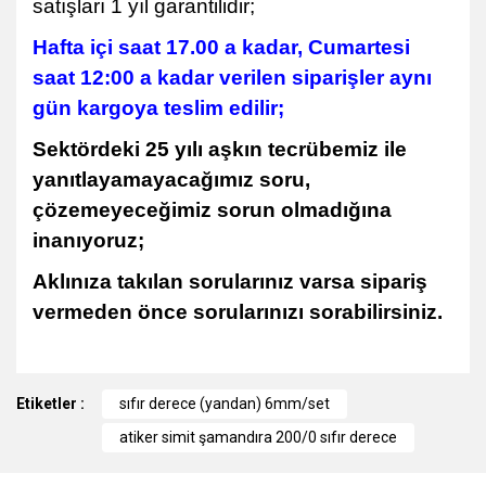
satışları 1 yıl garantilidir;
Hafta içi saat 17.00 a kadar, Cumartesi
saat 12:00 a kadar verilen siparişler aynı
gün kargoya teslim edilir;
Sektördeki 25 yılı aşkın tecrübemiz ile
yanıtlayamayacağımız soru,
çözemeyeceğimiz sorun olmadığına
inanıyoruz;
Aklınıza takılan sorularınız varsa sipariş
vermeden önce sorularınızı sorabilirsiniz.
Bu ürünün fiyat bilgisi, resim, ürün açıklamalarında ve diğer
Etiketler :
konularda yetersiz gördüğünüz noktaları öneri formunu
sıfır derece (yandan) 6mm/set
kullanarak tarafımıza iletebilirsiniz.
atiker simit şamandıra 200/0 sıfır derece
Görüş ve önerileriniz için teşekkür ederiz.