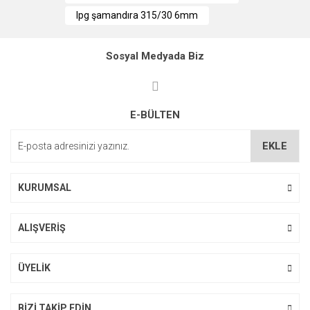
Ürün açıklamasında eksik bilgiler bulunuyor.
lpg şamandıra 315/30 6mm
Ürün bilgilerinde hatalar bulunuyor.
Ürün fiyatı diğer sitelerden daha pahalı.
Sosyal Medyada Biz
Bu ürüne benzer farklı alternatifler olmalı.
E-BÜLTEN
EKLE
Gönder
KURUMSAL
ALIŞVERİŞ
ÜYELİK
BİZİ TAKİP EDİN