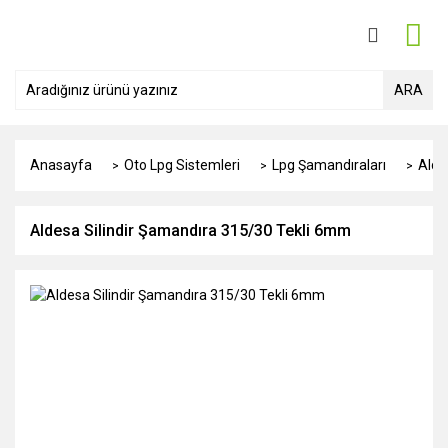
ARA
Anasayfa
Oto Lpg Sistemleri
Lpg Şamandıraları
Alde
Aldesa Silindir Şamandıra 315/30 Tekli 6mm