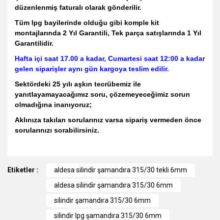
düzenlenmiş faturalı olarak gönderilir.
Tüm lpg bayilerinde olduğu gibi komple kit
montajlarında 2 Yıl Garantili, Tek parça satışlarında 1 Yıl
Garantilidir.
Hafta içi saat 17.00 a kadar, Cumartesi saat 12:00 a kadar
gelen siparişler aynı gün kargoya teslim edilir.
Sektördeki 25 yılı aşkın tecrübemiz ile
yanıtlayamayacağımız soru, çözemeyeceğimiz sorun
olmadığına inanıyoruz;
Aklınıza takılan sorularınız varsa sipariş vermeden önce
sorularınızı sorabilirsiniz.
Bu ürünün fiyat bilgisi, resim, ürün açıklamalarında ve diğer
Etiketler :
konularda yetersiz gördüğünüz noktaları öneri formunu
aldesa silindir şamandıra 315/30 tekli 6mm
kullanarak tarafımıza iletebilirsiniz.
aldesa silindir şamandıra 315/30 6mm
Görüş ve önerileriniz için teşekkür ederiz.
silindir şamandıra 315/30 6mm
Ürün resmi kalitesiz, bozuk veya görüntülenemiyor.
silindir lpg şamandıra 315/30 6mm