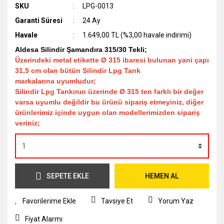
SKU
LPG-0013
Garanti Süresi
24 Ay
Havale
1.649,00 TL (%3,00 havale indirimi)
Aldesa Silindir Şamandıra 315/30 Tekli;
Üzerindeki metal etikette Ø 315 ibaresi bulunan yani çapı
31,5 cm olan bütün Silindir Lpg Tank
markalarına uyumludur;
Silindir Lpg Tankının üzerinde Ø 315 ten farklı bir değer
varsa uyumlu değildir bu ürünü sipariş etmeyiniz, diğer
ürünlerimiz içinde uygun olan modellerimizden sipariş
veriniz;
SEPETE EKLE
HEMEN AL
Tavsiye Et
Yorum Yaz
Fiyat Alarmı