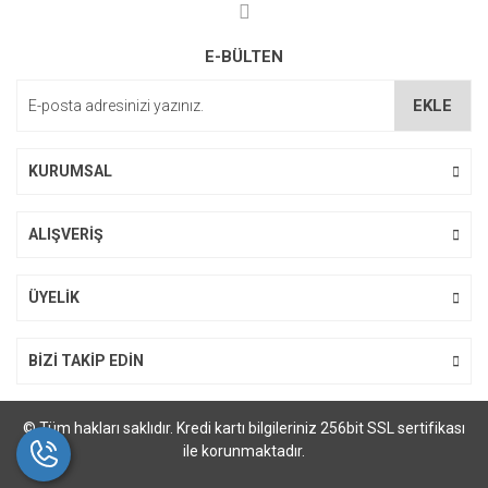
Ürün bilgilerinde hatalar bulunuyor.
E-BÜLTEN
Ürün fiyatı diğer sitelerden daha pahalı.
Bu ürüne benzer farklı alternatifler olmalı.
EKLE
KURUMSAL
ALIŞVERİŞ
Gönder
ÜYELİK
BİZİ TAKİP EDİN
© Tüm hakları saklıdır. Kredi kartı bilgileriniz 256bit SSL sertifikası
ile korunmaktadır.