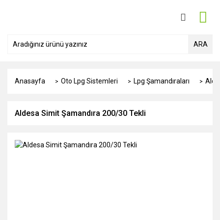
ARA
Anasayfa
Oto Lpg Sistemleri
Lpg Şamandıraları
Alde
Aldesa Simit Şamandıra 200/30 Tekli