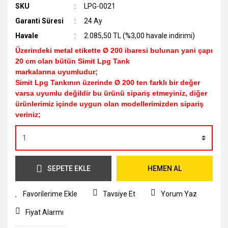
SKU
LPG-0021
Garanti Süresi
24 Ay
Havale
2.085,50 TL (%3,00 havale indirimi)
Üzerindeki metal etikette Ø 200 ibaresi bulunan yani çapı
20 cm olan bütün Simit Lpg Tank
markalarına uyumludur;
Simit Lpg Tankının üzerinde Ø 200 ten farklı bir değer
varsa uyumlu değildir bu ürünü sipariş etmeyiniz, diğer
ürünlerimiz içinde uygun olan modellerimizden sipariş
veriniz;
SEPETE EKLE
HEMEN AL
Tavsiye Et
Yorum Yaz
Fiyat Alarmı