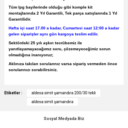
Tüm lpg bayilerinde olduğu gibi komple kit
montajlarında 2 Yıl Garantili, Tek parça satışlarında 1 Yıl
Garantilidir.
Hafta içi saat 17.00 a kadar, Cumartesi saat 12:00 a kadar
gelen siparişler aynı gün kargoya teslim edilir.
Sektördeki 25 yılı aşkın tecrübemiz ile
yanıtlayamayacağımız soru, çözemeyeceğimiz sorun
olmadığına inanıyoruz;
Aklınıza takılan sorularınız varsa sipariş vermeden önce
sorularınızı sorabilirsiniz.
Bu ürünün fiyat bilgisi, resim, ürün açıklamalarında ve diğer
Etiketler :
konularda yetersiz gördüğünüz noktaları öneri formunu
aldesa simit şamandıra 200/30 tekli
kullanarak tarafımıza iletebilirsiniz.
aldesa simit şamandıra
Görüş ve önerileriniz için teşekkür ederiz.
Ürün resmi kalitesiz, bozuk veya görüntülenemiyor.
Sosyal Medyada Biz
Ürün açıklamasında eksik bilgiler bulunuyor.