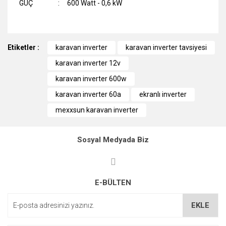
GÜÇ
:
600 Watt - 0,6 kW
Bu ürünün fiyat bilgisi, resim, ürün açıklamalarında ve diğer
Etiketler :
konularda yetersiz gördüğünüz noktaları öneri formunu
karavan inverter
karavan inverter tavsiyesi
kullanarak tarafımıza iletebilirsiniz.
karavan inverter 12v
Görüş ve önerileriniz için teşekkür ederiz.
karavan inverter 600w
Ürün resmi kalitesiz, bozuk veya görüntülenemiyor.
karavan inverter 60a
ekranlı inverter
Ürün açıklamasında eksik bilgiler bulunuyor.
mexxsun karavan inverter
Ürün bilgilerinde hatalar bulunuyor.
Ürün fiyatı diğer sitelerden daha pahalı.
Sosyal Medyada Biz
Bu ürüne benzer farklı alternatifler olmalı.
E-BÜLTEN
EKLE
Gönder