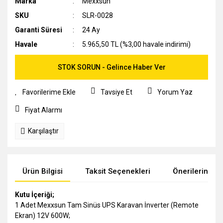
Marka
Mexxsun
SKU
SLR-0028
Garanti Süresi
24 Ay
Havale
5.965,50 TL (%3,00 havale indirimi)
STOK SORUN - Gelince Haber Ver
Tavsiye Et
Yorum Yaz
Fiyat Alarmı
Karşılaştır
Ürün Bilgisi
Taksit Seçenekleri
Önerileriniz
Kutu İçeriği;
1 Adet Mexxsun Tam Sinüs UPS Karavan İnverter (Remote
Ekran) 12V 600W;