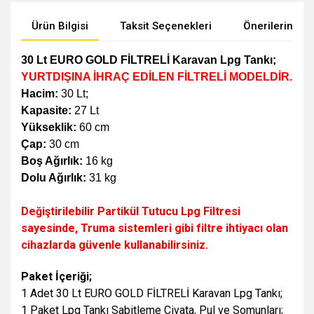
Ürün Bilgisi
Taksit Seçenekleri
Önerileriniz
30 Lt EURO GOLD FİLTRELİ Karavan Lpg Tankı
;
YURTDIŞINA İHRAÇ EDİLEN FİLTRELİ MODELDİR.
Hacim:
30 Lt;
Kapasite:
27 Lt
Yükseklik:
60 cm
Çap:
30 cm
Boş Ağırlık:
16 kg
Dolu Ağırlık:
31 kg
Değiştirilebilir Partikül Tutucu Lpg Filtresi
sayesinde, Truma sistemleri gibi filtre ihtiyacı olan
cihazlarda güvenle kullanabilirsiniz.
Paket İçeriği;
1 Adet 30 Lt EURO GOLD FİLTRELİ Karavan Lpg Tankı;
1 Paket Lpg Tankı Sabitleme Civata, Pul ve Somunları;