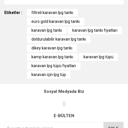
Bu ürünün fiyat bilgisi, resim, ürün açıklamalarında ve diğer
Etiketler :
konularda yetersiz gördüğünüz noktaları öneri formunu
filtreli karavan lpg tankı
kullanarak tarafımıza iletebilirsiniz.
euro gold karavan lpg tankı
Görüş ve önerileriniz için teşekkür ederiz.
karavan lpg tankı
karavan lpg tankı fiyatları
Ürün resmi kalitesiz, bozuk veya görüntülenemiyor.
doldurulabilir karavan lpg tankı
Ürün açıklamasında eksik bilgiler bulunuyor.
dikey karavan lpg tankı
Ürün bilgilerinde hatalar bulunuyor.
kamp karavan lpg tankı
karavan lpg tüpü
Ürün fiyatı diğer sitelerden daha pahalı.
karavan lpg tüpü fiyatları
Bu ürüne benzer farklı alternatifler olmalı.
karavan için lpg tüp
Sosyal Medyada Biz
Gönder
E-BÜLTEN