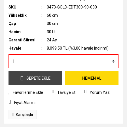
SKU
0473-GOLD-EDT300-90-030
Yükseklik
60 cm
Çap
30 cm
Hacim
30 Lt
Garanti Süresi
24 Ay
Havale
8.099,50 TL (%3,00 havale indirimi)
SEPETE EKLE
HEMEN AL
Tavsiye Et
Yorum Yaz
Fiyat Alarmı
Karşılaştır