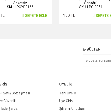
Soketsiz
Sensörü
SKU: LPGYD0166
SKU: LPG-0051
 TL
150 TL
SEPETE EKLE
SEPETE 
E-BÜLTEN
ERİŞ
ÜYELİK
li Satış Sözleşmesi
Yeni Üyelik
 ve Güvenlik
Üye Girişi
 İade Şartları
Şifremi Unuttum