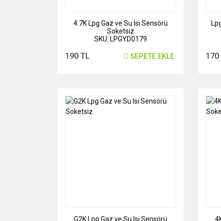
4.7K Lpg Gaz ve Su Isı Sensörü
Lpg
Soketsiz
SKU: LPGYD0179
190 TL
170
SEPETE EKLE
G2K Lpg Gaz ve Su Isı Sensörü
4