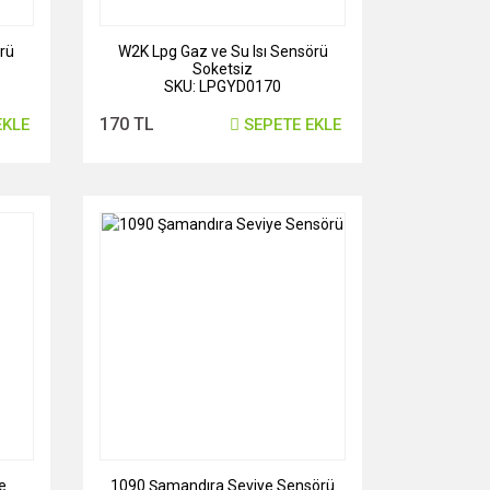
rü
W2K Lpg Gaz ve Su Isı Sensörü
Soketsiz
SKU: LPGYD0170
170 TL
EKLE
SEPETE EKLE
e
1090 Şamandıra Seviye Sensörü