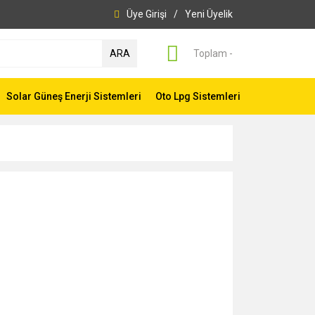
Üye Girişi
/
Yeni Üyelik
ARA
Toplam -
Solar Güneş Enerji Sistemleri
Oto Lpg Sistemleri