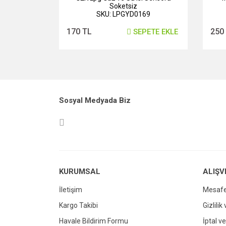
Soketsiz
SKU: LPGYD0169
170 TL
250
SEPETE EKLE
Sosyal Medyada Biz
KURUMSAL
ALIŞV
İletişim
Mesafe
Kargo Takibi
Gizlilik
Havale Bildirim Formu
İptal ve