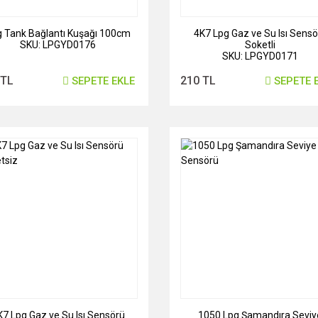
 Tank Bağlantı Kuşağı 100cm
4K7 Lpg Gaz ve Su Isı Sensö
SKU: LPGYD0176
Soketli
SKU: LPGYD0171
 TL
210 TL
SEPETE EKLE
SEPETE 
K7 Lpg Gaz ve Su Isı Sensörü
1050 Lpg Şamandıra Seviy