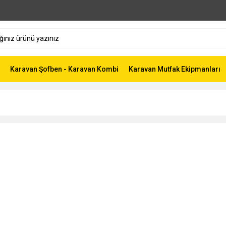
Karavan Şofben - Karavan Kombi
Karavan Mutfak Ekipmanları