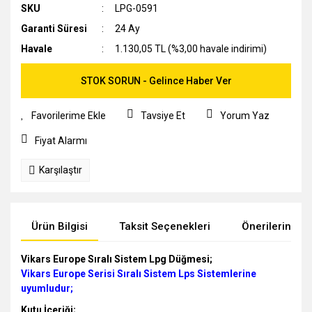
SKU
LPG-0591
Garanti Süresi
24 Ay
Havale
1.130,05 TL (%3,00 havale indirimi)
STOK SORUN - Gelince Haber Ver
Tavsiye Et
Yorum Yaz
Fiyat Alarmı
Karşılaştır
Ürün Bilgisi
Taksit Seçenekleri
Önerileriniz
Vikars Europe Sıralı Sistem Lpg Düğmesi;
Vikars Europe Serisi Sıralı Sistem Lps Sistemlerine
uyumludur;
Kutu İçeriği;