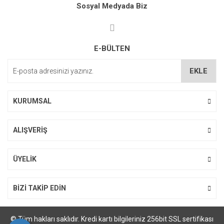
kullanarak tarafımıza iletebilirsiniz.
Sosyal Medyada Biz
Görüş ve önerileriniz için teşekkür ederiz.
Ürün resmi kalitesiz, bozuk veya görüntülenemiyor.
E-BÜLTEN
Ürün açıklamasında eksik bilgiler bulunuyor.
Ürün bilgilerinde hatalar bulunuyor.
EKLE
Ürün fiyatı diğer sitelerden daha pahalı.
Bu ürüne benzer farklı alternatifler olmalı.
KURUMSAL
ALIŞVERİŞ
ÜYELİK
Gönder
BİZİ TAKİP EDİN
© Tüm hakları saklıdır. Kredi kartı bilgileriniz 256bit SSL sertifikası