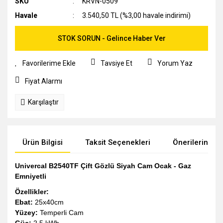
SKU
KRVN-0509
Havale
3.540,50 TL (%3,00 havale indirimi)
STOK SORUN - Gelince Haber Ver
Tavsiye Et
Yorum Yaz
Fiyat Alarmı
Karşılaştır
Ürün Bilgisi
Taksit Seçenekleri
Önerileriniz
Univercal B2540TF Çift Gözlü Siyah Cam Ocak - Gaz
Emniyetli
Özellikler:
Ebat:
25x40cm
Yüzey:
Temperli Cam