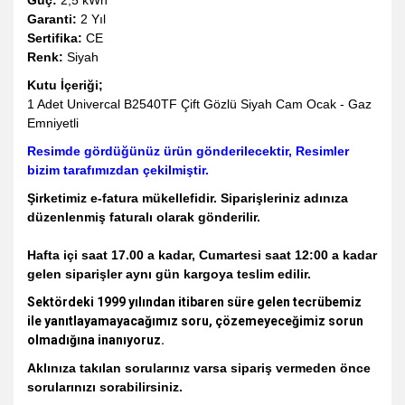
Güç:
2,5 kWh
Garanti:
2 Yıl
Sertifika:
CE
Renk:
Siyah
Kutu İçeriği;
1 Adet Univercal B2540TF Çift Gözlü Siyah Cam Ocak - Gaz
Emniyetli
Resimde gördüğünüz ürün gönderilecektir, Resimler
bizim tarafımızdan çekilmiştir.
Şirketimiz e-fatura mükellefidir. Siparişleriniz adınıza
düzenlenmiş faturalı olarak gönderilir.
Hafta içi saat 17.00 a kadar, Cumartesi saat 12:00 a kadar
gelen siparişler aynı gün kargoya teslim edilir.
Sektördeki 1999 yılından itibaren süre gelen tecrübemiz
ile yanıtlayamayacağımız soru, çözemeyeceğimiz sorun
olmadığına inanıyoruz.
Aklınıza takılan sorularınız varsa sipariş vermeden önce
sorularınızı sorabilirsiniz.