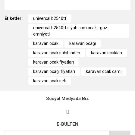
Bu ürünün fiyat bilgisi, resim, ürün açıklamalarında ve diğer
Etiketler :
konularda yetersiz gördüğünüz noktaları öneri formunu
univercal b2540tf
kullanarak tarafımıza iletebilirsiniz.
univercal b2540tf siyah cam ocak - gaz
Görüş ve önerileriniz için teşekkür ederiz.
emniyetli
karavan ocak
karavan ocağı
Ürün resmi kalitesiz, bozuk veya görüntülenemiyor.
karavan ocak sahibinden
karavan ocakları
Ürün açıklamasında eksik bilgiler bulunuyor.
karavan ocak fiyatları
Ürün bilgilerinde hatalar bulunuyor.
karavan ocağı fiyatları
karavan ocak camı
Ürün fiyatı diğer sitelerden daha pahalı.
karavan ocak seti
Bu ürüne benzer farklı alternatifler olmalı.
Sosyal Medyada Biz
Gönder
E-BÜLTEN