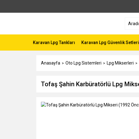
Karavan Lpg Tankları
Karavan Lpg Güvenlik Setleri
Anasayfa
Oto Lpg Sistemleri
Lpg Mikserleri
Tofaş Şahin Karbüratörlü Lpg Mikse