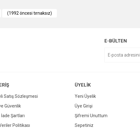
e diğer konularda yetersiz gördüğünüz noktaları öneri formunu kullanarak tarafımı
(1992 öncesi tırnaksız)
enemiyor.
or.
E-BÜLTEN
ERİŞ
ÜYELİK
li Satış Sözleşmesi
Yeni Üyelik
Gönder
 ve Güvenlik
Üye Girişi
 İade Şartları
Şifremi Unuttum
Veriler Politikası
Sepetiniz