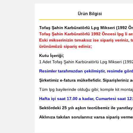
Ürün Bilgisi
Tofaş Şahin Karbüratörlü Lpg Mikseri (1992 Ön
Tofaş Şahin Karbüratörlü 1992 Öncesi lpg li a
Eski mikserinizin tırnaksız ise sipariş veriniz,
ürünümüzü sipariş ediniz;
Kutu İçeriği;
1 Adet Tofaş Şahin Karbüratörlü Lpg Mikseri (199
Resimler tarafımızdan çekilmiştir, resimde gö
Şirketimiz e-fatura mükellefidir. Siparişleriniz 
Tüm lpg bayilerinde olduğu gibi; komple kit montajlar
Hafta içi saat 17.00 a kadar, Cumartesi saat 12:
Sektördeki 25 yılı aşkın tecrübemiz ile yanıt
Aklınıza takılan sorularınız varsa sipariş verme