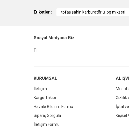
Bu ürünün fiyat bilgisi, resim, ürün açıklamalarında v
Görüş ve önerileriniz için teşekkür ederiz.
Etiketler :
tofaş şahin karbüratörlü lpg mikseri
Ürün resmi kalitesiz, bozuk veya görüntül
Ürün açıklamasında eksik bilgiler bulunuy
Sosyal Medyada Biz
Ürün bilgilerinde hatalar bulunuyor.
Ürün fiyatı diğer sitelerden daha pahalı.
Bu ürüne benzer farklı alternatifler olmalı.
KURUMSAL
ALIŞV
İletişim
Mesafe
Kargo Takibi
Gizlilik
Havale Bildirim Formu
İptal ve
Sipariş Sorgula
Kişisel 
İletişim Formu