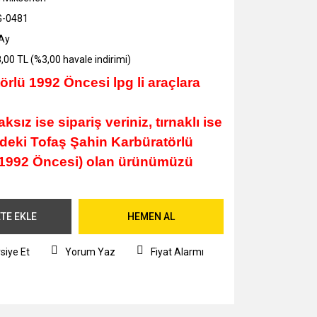
G-0481
Ay
,00 TL (%3,00 havale indirimi)
rlü 1992 Öncesi lpg li araçlara
ksız ise sipariş veriniz, tırnaklı ise
ndeki Tofaş Şahin Karbüratörlü
 (1992 Öncesi) olan ürünümüzü
TE EKLE
HEMEN AL
siye Et
Yorum Yaz
Fiyat Alarmı