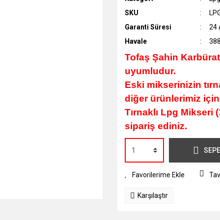
SKU
LP
Garanti Süresi
24 
Havale
388
Tofaş Şahin Karbüratö
uyumludur.
Eski mikserinizin tırna
diğer ürünlerimiz içi
Tırnaklı Lpg Mikseri
sipariş ediniz.
SEPE
Tav
Karşılaştır