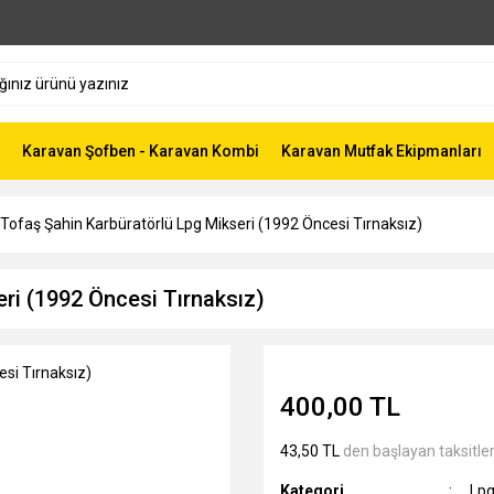
Karavan Şofben - Karavan Kombi
Karavan Mutfak Ekipmanları
Tofaş Şahin Karbüratörlü Lpg Mikseri (1992 Öncesi Tırnaksız)
ri (1992 Öncesi Tırnaksız)
400,00 TL
43,50 TL
den başlayan taksitler
Kategori
Lpg