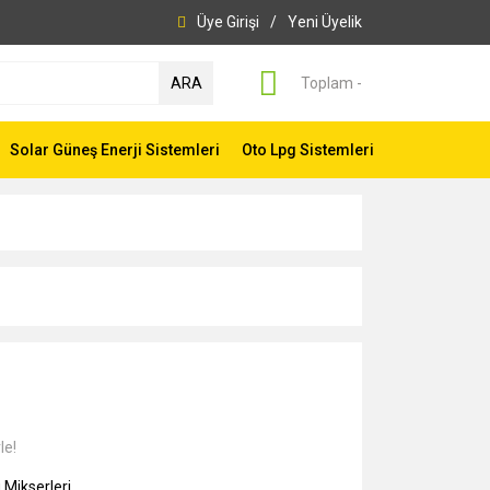
Üye Girişi
/
Yeni Üyelik
ARA
Toplam -
Solar Güneş Enerji Sistemleri
Oto Lpg Sistemleri
le!
 Mikserleri