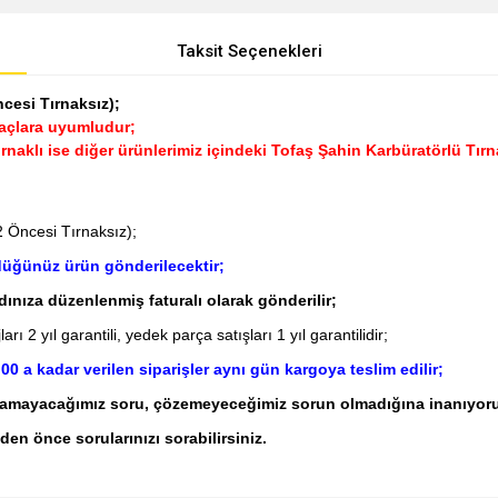
Taksit Seçenekleri
cesi Tırnaksız);
raçlara uyumludur;
 tırnaklı ise diğer ürünlerimiz içindeki Tofaş Şahin Karbüratörlü Tı
2 Öncesi Tırnaksız);
rdüğünüz ürün gönderilecektir;
adınıza düzenlenmiş faturalı olarak gönderilir;
ı 2 yıl garantili, yedek parça satışları 1 yıl garantilidir;
00 a kadar verilen siparişler aynı gün kargoya teslim edilir;
layamayacağımız soru, çözemeyeceğimiz sorun olmadığına inanıyor
den önce sorularınızı sorabilirsiniz.