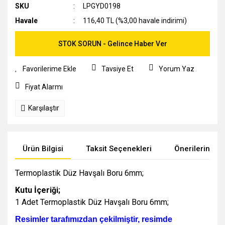
SKU
LPGYD0198
Havale
116,40 TL (%3,00 havale indirimi)
STOK SORUN - Gelince Haber Ver
Tavsiye Et
Yorum Yaz
Fiyat Alarmı
Karşılaştır
Ürün Bilgisi
Taksit Seçenekleri
Önerileriniz
Termoplastik Düz Havşalı Boru 6mm;
Kutu İçeriği;
1 Adet Termoplastik Düz Havşalı Boru 6mm;
Resimler tarafımızdan çekilmiştir, resimde