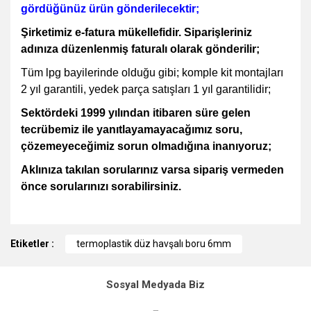
gördüğünüz ürün gönderilecektir;
Şirketimiz e-fatura mükellefidir. Siparişleriniz
adınıza düzenlenmiş faturalı olarak gönderilir;
Tüm lpg bayilerinde olduğu gibi; komple kit montajları
2 yıl garantili, yedek parça satışları 1 yıl garantilidir;
Sektördeki 1999 yılından itibaren süre gelen
tecrübemiz ile yanıtlayamayacağımız soru,
çözemeyeceğimiz sorun olmadığına inanıyoruz;
Aklınıza takılan sorularınız varsa sipariş vermeden
önce sorularınızı sorabilirsiniz.
Bu ürünün fiyat bilgisi, resim, ürün açıklamalarında ve diğer
Etiketler :
konularda yetersiz gördüğünüz noktaları öneri formunu
termoplastik düz havşalı boru 6mm
kullanarak tarafımıza iletebilirsiniz.
Görüş ve önerileriniz için teşekkür ederiz.
Sosyal Medyada Biz
Ürün resmi kalitesiz, bozuk veya görüntülenemiyor.