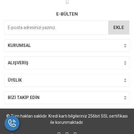
Ürün açıklamasında eksik bilgiler bulunuyor.
E-BÜLTEN
Ürün bilgilerinde hatalar bulunuyor.
Ürün fiyatı diğer sitelerden daha pahalı.
EKLE
Bu ürüne benzer farklı alternatifler olmalı.
KURUMSAL
ALIŞVERİŞ
Gönder
ÜYELİK
BİZİ TAKİP EDİN
© Tüm hakları saklıdır. Kredi kartı bilgileriniz 256bit SSL sertifikası
ile korunmaktadır.