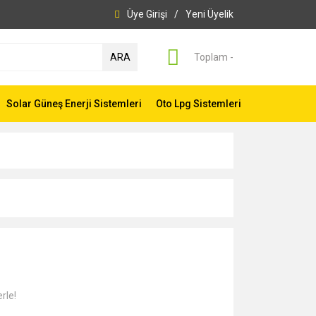
Üye Girişi
/
Yeni Üyelik
ARA
Toplam -
Solar Güneş Enerji Sistemleri
Oto Lpg Sistemleri
rle!