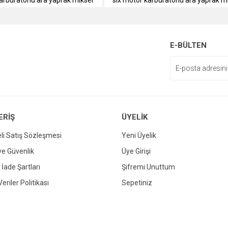
arbüratörlü ara yaprak mikser
slx motor karbüratörlü ara yaprak m
enemiyor.
or.
E-BÜLTEN
ERİŞ
ÜYELİK
li Satış Sözleşmesi
Yeni Üyelik
Gönder
 ve Güvenlik
Üye Girişi
 İade Şartları
Şifremi Unuttum
Veriler Politikası
Sepetiniz