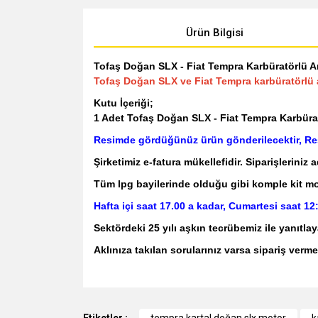
Ürün Bilgisi
Tofaş Doğan SLX - Fiat Tempra Karbüratörlü A
Tofaş Doğan SLX ve Fiat Tempra karbüratörlü
Kutu İçeriği;
1 Adet Tofaş Doğan SLX - Fiat Tempra Karbüra
Resimde gördüğünüz ürün gönderilecektir, Resi
Şirketimiz e-fatura mükellefidir. Siparişleriniz 
Tüm lpg bayilerinde olduğu gibi komple kit monta
Hafta içi saat 17.00 a kadar, Cumartesi saat 12
Sektördeki 25 yılı aşkın tecrübemiz ile yanıt
Aklınıza takılan sorularınız varsa sipariş verme
Bu ürünün fiyat bilgisi, resim, ürün açıklamalarında v
Görüş ve önerileriniz için teşekkür ederiz.