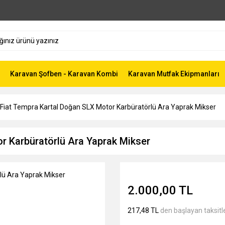
Karavan Şofben - Karavan Kombi
Karavan Mutfak Ekipmanları
Fiat Tempra Kartal Doğan SLX Motor Karbüratörlü Ara Yaprak Mikser
r Karbüratörlü Ara Yaprak Mikser
2.000,00 TL
217,48 TL
den başlayan taksitle