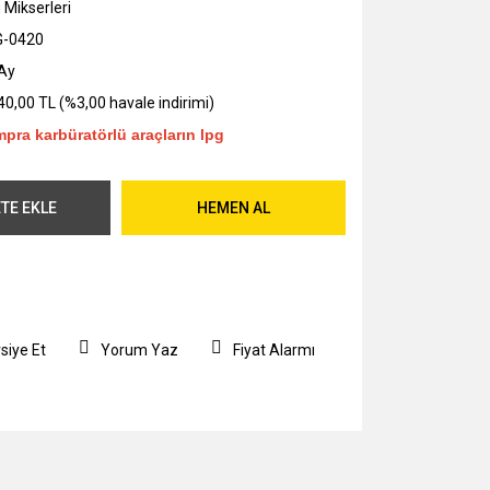
 Mikserleri
G-0420
Ay
40,00 TL (%3,00 havale indirimi)
mpra karbüratörlü
araçların lpg
TE EKLE
HEMEN AL
siye Et
Yorum Yaz
Fiyat Alarmı