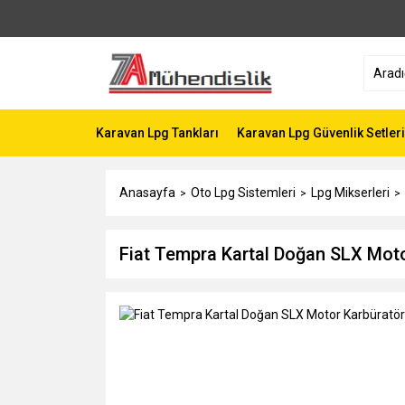
Karavan Lpg Tankları
Karavan Lpg Güvenlik Setleri
Anasayfa
Oto Lpg Sistemleri
Lpg Mikserleri
Fiat Tempra Kartal Doğan SLX Moto