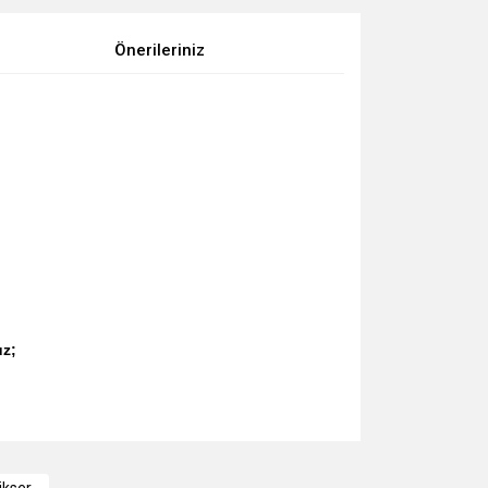
Önerileriniz
uz;
za iletebilirsiniz.