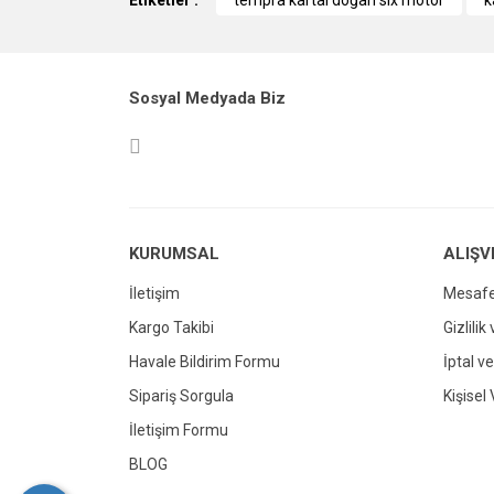
Etiketler :
tempra kartal doğan slx motor
k
Ürün resmi kalitesiz, bozuk veya görüntül
Ürün açıklamasında eksik bilgiler bulunuy
Sosyal Medyada Biz
Ürün bilgilerinde hatalar bulunuyor.
Ürün fiyatı diğer sitelerden daha pahalı.
Bu ürüne benzer farklı alternatifler olmalı.
KURUMSAL
ALIŞV
İletişim
Mesafe
Kargo Takibi
Gizlilik
Havale Bildirim Formu
İptal ve
Sipariş Sorgula
Kişisel 
İletişim Formu
BLOG