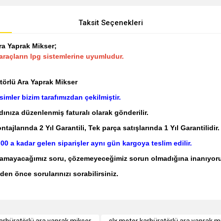
Taksit Seçenekleri
ra Yaprak Mikser;
araçların lpg sistemlerine uyumludur.
törlü Ara Yaprak Mikser
mler bizim tarafımızdan çekilmiştir.
adınıza düzenlenmiş faturalı olarak gönderilir.
jlarında 2 Yıl Garantili, Tek parça satışlarında 1 Yıl Garantilidir.
:00 a kadar gelen siparişler aynı gün kargoya teslim edilir.
layamayacağımız soru, çözemeyeceğimiz sorun olmadığına inanıyor
den önce sorularınızı sorabilirsiniz.
e diğer konularda yetersiz gördüğünüz noktaları öneri formunu kullanarak tarafımı