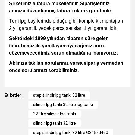
Şirketimiz e-fatura mükellefidir. Siparişleriniz
adınıza düzenlenmiş faturalı olarak gönderilir;
Tüm lpg bayilerinde olduğu gibi; komple kit montajları
2 yıl garantili, yedek parça satışları 1 yıl garantilidir;
Sektördeki 1999 yılından itibaren süre gelen
tecrübemiz ile yanıtlayamayacağımız soru,
çözemeyeceğimiz sorun olmadığına inanıyoruz;
Aklınıza takılan sorularınız varsa sipariş vermeden
önce sorularınızı sorabilirsiniz.
Bu ürünün fiyat bilgisi, resim, ürün açıklamalarında ve diğer
Etiketler :
konularda yetersiz gördüğünüz noktaları öneri formunu
step silindir lpg tankı 32 litre
kullanarak tarafımıza iletebilirsiniz.
silindir lpg tankı 32 litre lpg tankı
Görüş ve önerileriniz için teşekkür ederiz.
32 litre silindir lpg tankı
Ürün resmi kalitesiz, bozuk veya görüntülenemiyor.
silindir lpg tankı 32 litre
Ürün açıklamasında eksik bilgiler bulunuyor.
step silindir lpg tankı 32 litre Ø315xd460