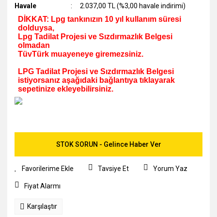
Havale
2.037,00 TL (%3,00 havale indirimi)
DİKKAT: Lpg tankınızın 10 yıl kullanım süresi
dolduysa,
Lpg Tadilat Projesi ve Sızdırmazlık Belgesi
olmadan
TüvTürk muayeneye giremezsiniz.
LPG Tadilat Projesi ve Sızdırmazlık Belgesi
istiyorsanız aşağıdaki bağlantıya tıklayarak
sepetinize ekleyebilirsiniz.
STOK SORUN - Gelince Haber Ver
Tavsiye Et
Yorum Yaz
Fiyat Alarmı
Karşılaştır