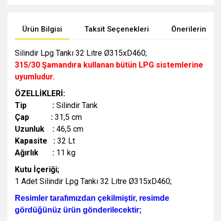
Ürün Bilgisi
Taksit Seçenekleri
Önerileriniz
Silindir Lpg Tankı 32 Litre Ø315xD460;
315/30 Şamandıra kullanan bütün LPG sistemlerine
uyumludur.
ÖZELLİKLERİ:
Tip :
Silindir Tank
Çap :
31,5 cm
Uzunluk :
46,5 cm
Kapasite :
32 Lt
Ağırlık :
11 kg
Kutu İçeriği;
1 Adet Silindir Lpg Tankı 32 Litre Ø315xD460;
Resimler tarafımızdan çekilmiştir, resimde
gördüğünüz ürün gönderilecektir;