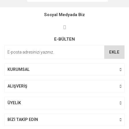
Ürün bilgilerinde hatalar bulunuyor.
Ürün fiyatı diğer sitelerden daha pahalı.
Sosyal Medyada Biz
Bu ürüne benzer farklı alternatifler olmalı.
E-BÜLTEN
EKLE
Gönder
KURUMSAL
ALIŞVERİŞ
ÜYELİK
BİZİ TAKİP EDİN