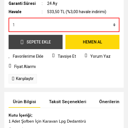
Garanti Süresi
24 Ay
Havale
533,50 TL (%3,00 havale indirimi)
SEPETE EKLE
HEMEN AL
Tavsiye Et
Yorum Yaz
Fiyat Alarmı
Karşılaştır
Ürün Bilgisi
Taksit Seçenekleri
Önerileriniz
Kutu İçeriği;
1 Adet Şofben İçin Karavan Lpg Dedantörü