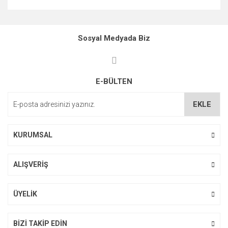
Bu ürünün fiyat bilgisi, resim, ürün açıklamalarında ve diğer
konularda yetersiz gördüğünüz noktaları öneri formunu
kullanarak tarafımıza iletebilirsiniz.
Sosyal Medyada Biz
Görüş ve önerileriniz için teşekkür ederiz.
Ürün resmi kalitesiz, bozuk veya görüntülenemiyor.
E-BÜLTEN
Ürün açıklamasında eksik bilgiler bulunuyor.
Ürün bilgilerinde hatalar bulunuyor.
EKLE
Ürün fiyatı diğer sitelerden daha pahalı.
Bu ürüne benzer farklı alternatifler olmalı.
KURUMSAL
ALIŞVERİŞ
ÜYELİK
Gönder
BİZİ TAKİP EDİN