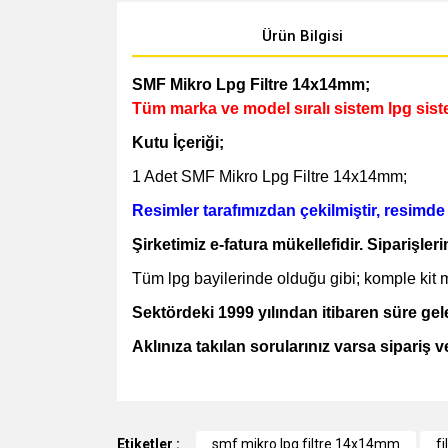
Ürün Bilgisi
SMF Mikro Lpg Filtre 14x14mm;
Tüm marka ve model sıralı sistem lpg sis
Kutu İçeriği;
1 Adet SMF Mikro Lpg Filtre 14x14mm;
Resimler tarafımızdan çekilmiştir, resimd
Şirketimiz e-fatura mükellefidir. Siparişler
Tüm lpg bayilerinde olduğu gibi; komple kit mont
Sektördeki 1999 yılından itibaren süre g
Aklınıza takılan sorularınız varsa sipariş 
Bu ürünün fiyat bilgisi, resim, ürün açıklamalarında v
Görüş ve önerileriniz için teşekkür ederiz.
Etiketler :
smf mikro lpg filtre 14x14mm
f