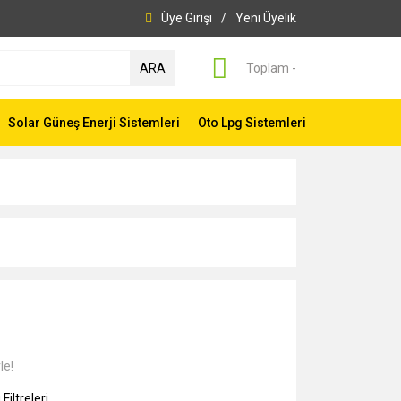
Üye Girişi
/
Yeni Üyelik
ARA
Toplam -
Solar Güneş Enerji Sistemleri
Oto Lpg Sistemleri
le!
Filtreleri