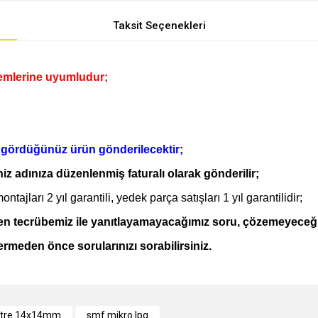
Taksit Seçenekleri
temlerine uyumludur;
e gördüğünüz ürün gönderilecektir;
iniz adınıza düzenlenmiş faturalı olarak gönderilir;
ajları 2 yıl garantili, yedek parça satışları 1 yıl garantilidir;
elen tecrübemiz ile yanıtlayamayacağımız soru, çözemeyeceğ
vermeden önce sorularınızı sorabilirsiniz.
e diğer konularda yetersiz gördüğünüz noktaları öneri formunu kullanarak tarafımı
iltre 14x14mm
smf mikro lpg