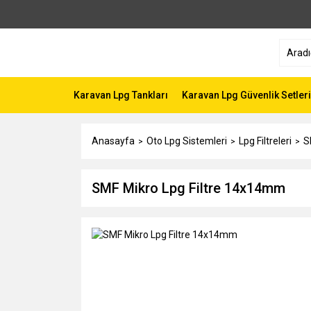
Karavan Lpg Tankları
Karavan Lpg Güvenlik Setleri
Anasayfa
Oto Lpg Sistemleri
Lpg Filtreleri
S
SMF Mikro Lpg Filtre 14x14mm