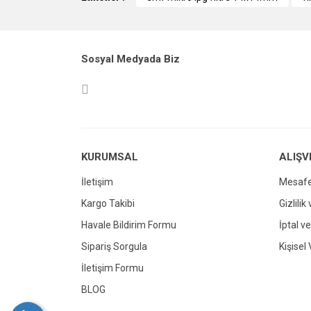
Ürün resmi kalitesiz, bozuk veya görüntül
Ürün açıklamasında eksik bilgiler bulunuy
Sosyal Medyada Biz
Ürün bilgilerinde hatalar bulunuyor.
Ürün fiyatı diğer sitelerden daha pahalı.
Bu ürüne benzer farklı alternatifler olmalı.
KURUMSAL
ALIŞV
İletişim
Mesafe
Kargo Takibi
Gizlilik
Havale Bildirim Formu
İptal ve
Sipariş Sorgula
Kişisel 
İletişim Formu
BLOG