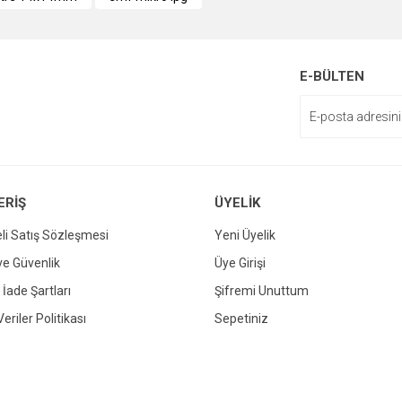
enemiyor.
or.
E-BÜLTEN
ERİŞ
ÜYELİK
li Satış Sözleşmesi
Yeni Üyelik
Gönder
 ve Güvenlik
Üye Girişi
 İade Şartları
Şifremi Unuttum
Veriler Politikası
Sepetiniz