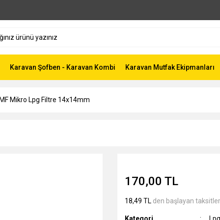
Karavan Şofben - Karavan Kombi
Karavan Mutfak Ekipmanları
MF Mikro Lpg Filtre 14x14mm
170,00 TL
18,49 TL
den başlayan taksitler
Kategori
Lpg 