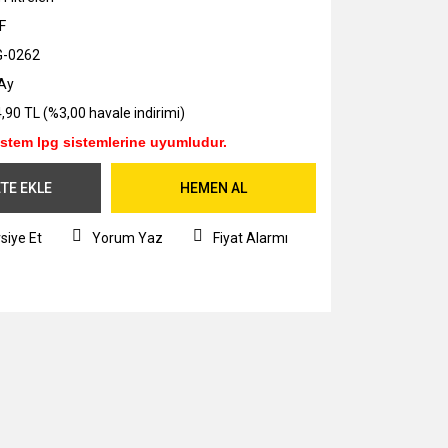
F
G-0262
Ay
,90 TL (%3,00 havale indirimi)
istem lpg sistemlerine uyumludur.
TE EKLE
HEMEN AL
siye Et
Yorum Yaz
Fiyat Alarmı