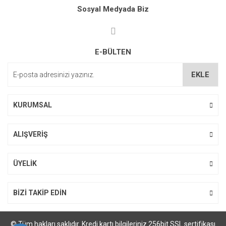
Ürün resmi kalitesiz, bozuk veya görüntülenemiyor.
Sosyal Medyada Biz
Ürün açıklamasında eksik bilgiler bulunuyor.
Ürün bilgilerinde hatalar bulunuyor.
E-BÜLTEN
Ürün fiyatı diğer sitelerden daha pahalı.
Bu ürüne benzer farklı alternatifler olmalı.
EKLE
KURUMSAL
ALIŞVERİŞ
Gönder
ÜYELİK
BİZİ TAKİP EDİN
© Tüm hakları saklıdır. Kredi kartı bilgileriniz 256bit SSL sertifikası