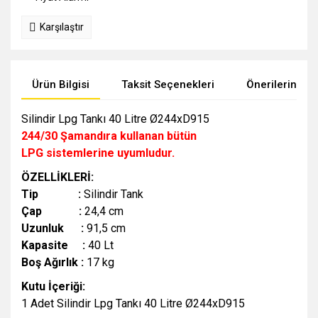
Karşılaştır
Ürün Bilgisi
Taksit Seçenekleri
Önerileriniz
Silindir Lpg Tankı 40 Litre Ø244xD915
244/30 Şamandıra kullanan bütün
LPG sistemlerine uyumludur.
ÖZELLİKLERİ:
Tip :
Silindir Tank
Çap :
24,4 cm
Uzunluk :
91,5 cm
Kapasite :
40 Lt
Boş Ağırlık :
17 kg
Kutu İçeriği:
1 Adet Silindir Lpg Tankı 40 Litre Ø244xD915