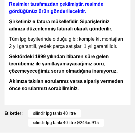
Resimler tarafımızdan çekilmiştir, resimde
gördüğünüz ürün gönderilecektir.
Şirketimiz e-fatura mükellefidir. Siparişleriniz
adınıza düzenlenmiş faturalı olarak gönderilir.
Tüm lpg bayilerinde olduğu gibi; komple kit montajları
2 yıl garantili, yedek parça satışları 1 yıl garantilidir.
Sektördeki 1999 yılından itibaren süre gelen
tecrübemiz ile yanıtlayamayacağımız soru,
çözemeyeceğimiz sorun olmadığına inanıyoruz.
Aklınıza takılan sorularınız varsa sipariş vermeden
önce sorularınızı sorabilirsiniz.
Bu ürünün fiyat bilgisi, resim, ürün açıklamalarında ve diğer
Etiketler :
konularda yetersiz gördüğünüz noktaları öneri formunu
silindir lpg tankı 40 litre
kullanarak tarafımıza iletebilirsiniz.
silindir lpg tankı 40 litre Ø244xd915
Görüş ve önerileriniz için teşekkür ederiz.