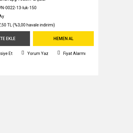
N-0022-13-luk-150
Ay
,50 TL (%3,00 havale indirimi)
TE EKLE
HEMEN AL
siye Et
Yorum Yaz
Fiyat Alarmı