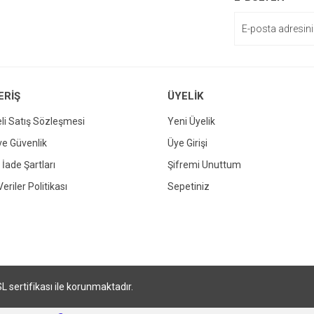
or.
ERİŞ
ÜYELİK
li Satış Sözleşmesi
Yeni Üyelik
 ve Güvenlik
Üye Girişi
Gönder
 İade Şartları
Şifremi Unuttum
Veriler Politikası
Sepetiniz
SL sertifikası ile korunmaktadır.