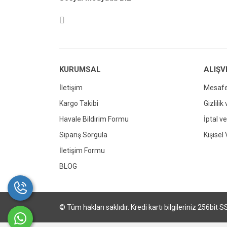
Ürün açıklamasında eksik bilgiler bulunuy
Ürün bilgilerinde hatalar bulunuyor.
Ürün fiyatı diğer sitelerden daha pahalı.
Bu ürüne benzer farklı alternatifler olmalı.
KURUMSAL
ALIŞV
İletişim
Mesafe
Kargo Takibi
Gizlilik
Havale Bildirim Formu
İptal ve
Sipariş Sorgula
Kişisel 
İletişim Formu
BLOG
© Tüm hakları saklıdır. Kredi kartı bilgileriniz 256bit S