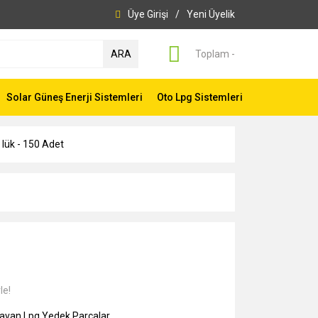
Üye Girişi
/
Yeni Üyelik
ARA
Toplam -
Solar Güneş Enerji Sistemleri
Oto Lpg Sistemleri
 lük - 150 Adet
le!
avan Lpg Yedek Parçalar