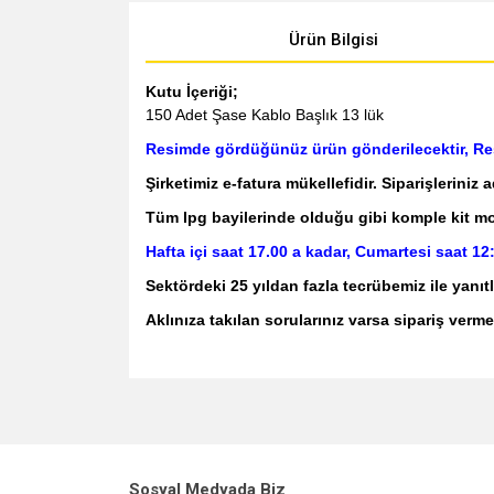
Ürün Bilgisi
Kutu İçeriği;
150 Adet Şase Kablo Başlık 13 lük
Resimde gördüğünüz ürün gönderilecektir, Resi
Şirketimiz e-fatura mükellefidir. Siparişleriniz 
Tüm lpg bayilerinde olduğu gibi komple kit monta
Hafta içi saat 17.00 a kadar, Cumartesi saat 12
Sektördeki 25 yıldan fazla tecrübemiz ile ya
Aklınıza takılan sorularınız varsa sipariş verme
Bu ürünün fiyat bilgisi, resim, ürün açıklamalarında v
Görüş ve önerileriniz için teşekkür ederiz.
Ürün resmi kalitesiz, bozuk veya görüntül
Sosyal Medyada Biz