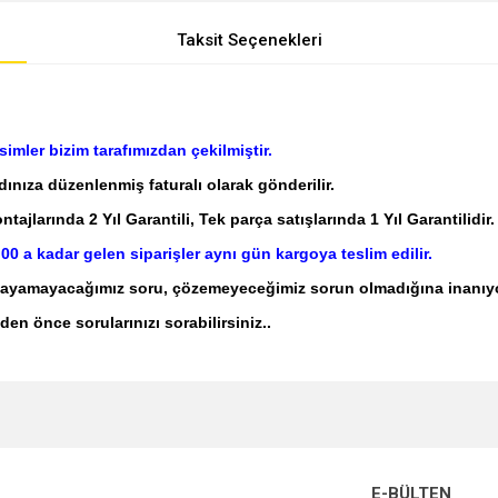
Taksit Seçenekleri
mler bizim tarafımızdan çekilmiştir.
adınıza düzenlenmiş faturalı olarak gönderilir.
jlarında 2 Yıl Garantili, Tek parça satışlarında 1 Yıl Garantilidir.
:00 a kadar gelen siparişler aynı gün kargoya teslim edilir.
nıtlayamayacağımız soru, çözemeyeceğimiz sorun olmadığına inanıy
den önce sorularınızı sorabilirsiniz.
.
e diğer konularda yetersiz gördüğünüz noktaları öneri formunu kullanarak tarafımı
enemiyor.
E-BÜLTEN