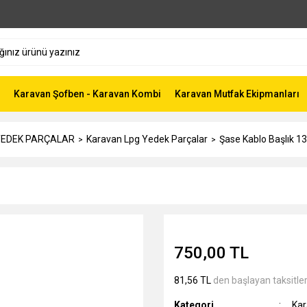
Karavan Şofben - Karavan Kombi
Karavan Mutfak Ekipmanları
 YEDEK PARÇALAR
Karavan Lpg Yedek Parçalar
Şase Kablo Başlık 13
750,00 TL
81,56 TL
den başlayan taksitler
Kategori
Kar