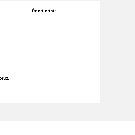
Önerileriniz
oruz.
za iletebilirsiniz.