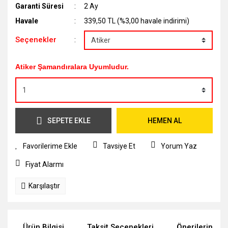
Garanti Süresi
2 Ay
Havale
339,50 TL (%3,00 havale indirimi)
Seçenekler
Atiker Şamandıralara Uyumludur.
SEPETE EKLE
HEMEN AL
Tavsiye Et
Yorum Yaz
Fiyat Alarmı
Karşılaştır
Ürün Bilgisi
Taksit Seçenekleri
Önerileriniz