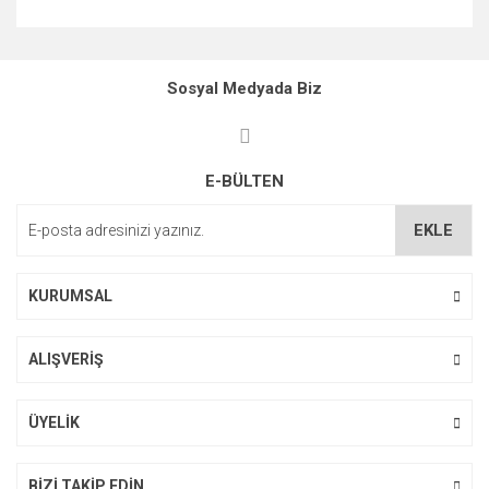
Bu ürünün fiyat bilgisi, resim, ürün açıklamalarında ve diğer
konularda yetersiz gördüğünüz noktaları öneri formunu
kullanarak tarafımıza iletebilirsiniz.
Sosyal Medyada Biz
Görüş ve önerileriniz için teşekkür ederiz.
Ürün resmi kalitesiz, bozuk veya görüntülenemiyor.
E-BÜLTEN
Ürün açıklamasında eksik bilgiler bulunuyor.
Ürün bilgilerinde hatalar bulunuyor.
EKLE
Ürün fiyatı diğer sitelerden daha pahalı.
Bu ürüne benzer farklı alternatifler olmalı.
KURUMSAL
ALIŞVERİŞ
ÜYELİK
Gönder
BİZİ TAKİP EDİN