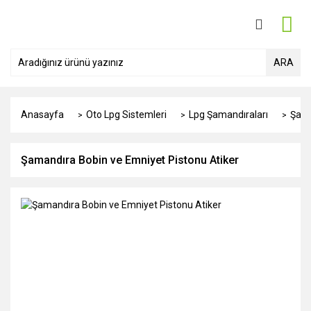
ARA
Anasayfa
Oto Lpg Sistemleri
Lpg Şamandıraları
Şama
Şamandıra Bobin ve Emniyet Pistonu Atiker