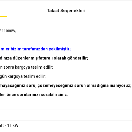
Taksit Seçenekleri
;
8V 11000W
ler bizim tarafımızdan çekilmiştir;
adınıza düzenlenmiş faturalı olarak gönderilir;
ün sonra kargoya teslim edilir;
gün kargoya teslim edilir;
ayamayacağımız soru, çözemeyeceğimiz sorun olmadığına inanıyoruz;
en önce sorularınızı sorabilirsiniz.
tt - 11 kW