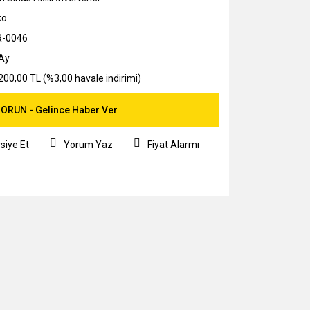
ko
R-0046
Ay
200,00 TL (%3,00 havale indirimi)
ORUN - Gelince Haber Ver
siye Et
Yorum Yaz
Fiyat Alarmı