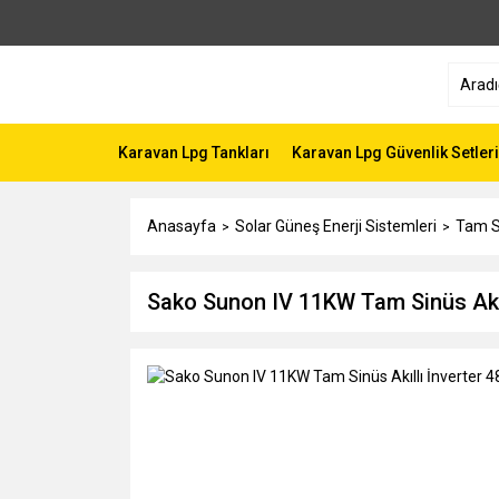
Karavan Lpg Tankları
Karavan Lpg Güvenlik Setleri
Anasayfa
Solar Güneş Enerji Sistemleri
Tam Si
Sako Sunon IV 11KW Tam Sinüs Akı