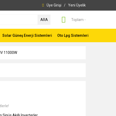
Üye Girişi
/
Yeni Üyelik
ARA
Toplam -
Solar Güneş Enerji Sistemleri
Oto Lpg Sistemleri
48V 11000W
lerle!
 Sinüs Akıllı İnverterler