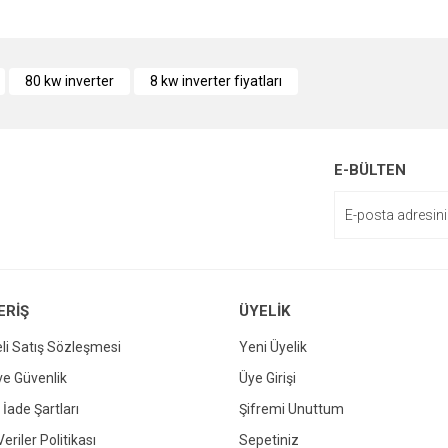
e diğer konularda yetersiz gördüğünüz noktaları öneri formunu kullanarak tarafımı
80 kw inverter
8 kw inverter fiyatları
enemiyor.
or.
E-BÜLTEN
ERİŞ
ÜYELİK
li Satış Sözleşmesi
Yeni Üyelik
Gönder
 ve Güvenlik
Üye Girişi
 İade Şartları
Şifremi Unuttum
Veriler Politikası
Sepetiniz