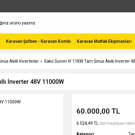
Karavan Şofben - Karavan Kombi
Karavan Mutfak Ekipmanları
nüs Akıllı İnverterler
Sako Sunon IV 11KW Tam Sinüs Akıllı İnverter 
llı İnverter 48V 11000W
60.000,00 TL
6.524,49 TL
den başlayan taksit
Kategori
Tam