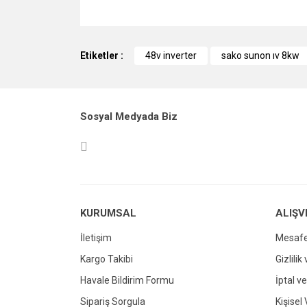
Bu ürünün fiyat bilgisi, resim, ürün açıklamalarında v
Görüş ve önerileriniz için teşekkür ederiz.
Etiketler :
48v inverter
sako sunon ıv 8kw
Ürün resmi kalitesiz, bozuk veya görüntül
Ürün açıklamasında eksik bilgiler bulunuy
Sosyal Medyada Biz
Ürün bilgilerinde hatalar bulunuyor.
Ürün fiyatı diğer sitelerden daha pahalı.
Bu ürüne benzer farklı alternatifler olmalı.
KURUMSAL
ALIŞV
İletişim
Mesafe
Kargo Takibi
Gizlilik
Havale Bildirim Formu
İptal ve
Sipariş Sorgula
Kişisel 