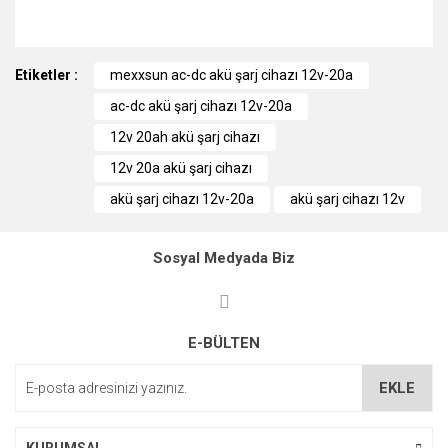
Bu ürünün fiyat bilgisi, resim, ürün açıklamalarında ve diğer
Etiketler :
konularda yetersiz gördüğünüz noktaları öneri formunu
mexxsun ac-dc akü şarj cihazı 12v-20a
kullanarak tarafımıza iletebilirsiniz.
ac-dc akü şarj cihazı 12v-20a
Görüş ve önerileriniz için teşekkür ederiz.
12v 20ah akü şarj cihazı
Ürün resmi kalitesiz, bozuk veya görüntülenemiyor.
12v 20a akü şarj cihazı
Ürün açıklamasında eksik bilgiler bulunuyor.
akü şarj cihazı 12v-20a
akü şarj cihazı 12v
Ürün bilgilerinde hatalar bulunuyor.
Ürün fiyatı diğer sitelerden daha pahalı.
Sosyal Medyada Biz
Bu ürüne benzer farklı alternatifler olmalı.
E-BÜLTEN
EKLE
Gönder