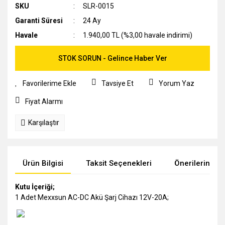
SKU
SLR-0015
Garanti Süresi
24 Ay
Havale
1.940,00 TL (%3,00 havale indirimi)
STOK SORUN - Gelince Haber Ver
Tavsiye Et
Yorum Yaz
Fiyat Alarmı
Karşılaştır
Ürün Bilgisi
Taksit Seçenekleri
Önerileriniz
Kutu İçeriği;
1 Adet Mexxsun AC-DC Akü Şarj Cihazı 12V-20A;