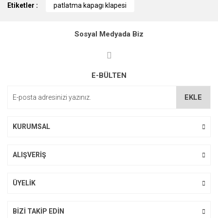
Etiketler :
konularda yetersiz gördüğünüz noktaları öneri formunu
patlatma kapagı klapesi
kullanarak tarafımıza iletebilirsiniz.
Görüş ve önerileriniz için teşekkür ederiz.
Sosyal Medyada Biz
Ürün resmi kalitesiz, bozuk veya görüntülenemiyor.
Ürün açıklamasında eksik bilgiler bulunuyor.
E-BÜLTEN
Ürün bilgilerinde hatalar bulunuyor.
Ürün fiyatı diğer sitelerden daha pahalı.
EKLE
Bu ürüne benzer farklı alternatifler olmalı.
KURUMSAL
ALIŞVERİŞ
Gönder
ÜYELİK
BİZİ TAKİP EDİN