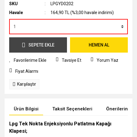
SKU
LPGYD0202
Havale
164,90 TL (%3,00 havale indirimi)
SEPETE EKLE
HEMEN AL
Tavsiye Et
Yorum Yaz
Fiyat Alarmı
Karşılaştır
Ürün Bilgisi
Taksit Seçenekleri
Önerileriniz
Lpg Tek Nokta Enjeksiyonlu Patlatma Kapağı
Klapesi;