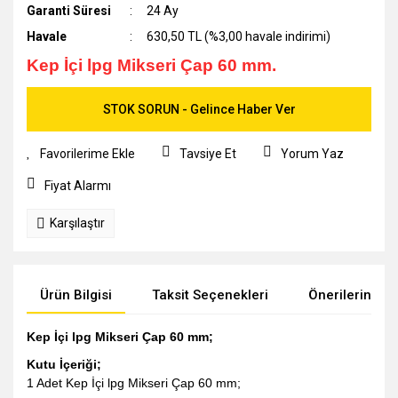
Garanti Süresi
24 Ay
Havale
630,50 TL (%3,00 havale indirimi)
Kep İçi lpg Mikseri Çap 60 mm.
STOK SORUN - Gelince Haber Ver
Tavsiye Et
Yorum Yaz
Fiyat Alarmı
Karşılaştır
Ürün Bilgisi
Taksit Seçenekleri
Önerileriniz
Kep İçi lpg Mikseri Çap 60 mm;
Kutu İçeriği;
1 Adet Kep İçi lpg Mikseri Çap 60 mm;