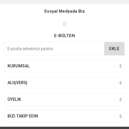
Ürün resmi kalitesiz, bozuk veya görüntülenemiyor.
Sosyal Medyada Biz
Ürün açıklamasında eksik bilgiler bulunuyor.
Ürün bilgilerinde hatalar bulunuyor.
E-BÜLTEN
Ürün fiyatı diğer sitelerden daha pahalı.
Bu ürüne benzer farklı alternatifler olmalı.
EKLE
KURUMSAL
ALIŞVERİŞ
Gönder
ÜYELİK
BİZİ TAKİP EDİN