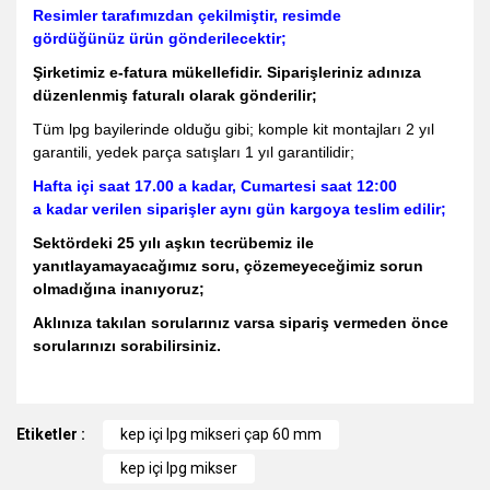
Resimler tarafımızdan çekilmiştir, resimde
gördüğünüz ürün gönderilecektir;
Şirketimiz e-fatura mükellefidir. Siparişleriniz adınıza
düzenlenmiş faturalı olarak gönderilir;
Tüm lpg bayilerinde olduğu gibi; komple kit montajları 2 yıl
garantili, yedek parça satışları 1 yıl garantilidir;
Hafta içi saat 17.00 a kadar, Cumartesi saat 12:00
a kadar verilen siparişler aynı gün kargoya teslim edilir;
Sektördeki 25 yılı aşkın tecrübemiz ile
yanıtlayamayacağımız soru, çözemeyeceğimiz sorun
olmadığına inanıyoruz;
Aklınıza takılan sorularınız varsa sipariş vermeden önce
sorularınızı sorabilirsiniz.
Bu ürünün fiyat bilgisi, resim, ürün açıklamalarında ve diğer
Etiketler :
konularda yetersiz gördüğünüz noktaları öneri formunu
kep içi lpg mikseri çap 60 mm
kullanarak tarafımıza iletebilirsiniz.
kep içi lpg mikser
Görüş ve önerileriniz için teşekkür ederiz.