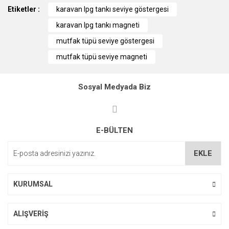
Etiketler :
konularda yetersiz gördüğünüz noktaları öneri formunu
karavan lpg tankı seviye göstergesi
kullanarak tarafımıza iletebilirsiniz.
karavan lpg tankı magneti
Görüş ve önerileriniz için teşekkür ederiz.
mutfak tüpü seviye göstergesi
Ürün resmi kalitesiz, bozuk veya görüntülenemiyor.
mutfak tüpü seviye magneti
Ürün açıklamasında eksik bilgiler bulunuyor.
Ürün bilgilerinde hatalar bulunuyor.
Sosyal Medyada Biz
Ürün fiyatı diğer sitelerden daha pahalı.
Bu ürüne benzer farklı alternatifler olmalı.
E-BÜLTEN
EKLE
KURUMSAL
Gönder
ALIŞVERİŞ