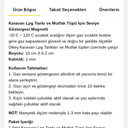
Ürün Bilgisi
Taksit Seçenekleri
Önerileriniz
Karavan Lpg Tankı ve Mutfak Tüpü İçin Seviye
Göstergesi Magnetli
-10 C ~ 120 C sıcaklık aralığını ölçen gaz sıcaklık testine
göre gaz kapasitesini güvenli ve doğru bir şekilde ölçebilir
Dikey Karavan Lpg Tankları ve Mutfak tüpleri üzerinde çalışır
Boyutu:
10 cm X 6.2 cm
Kalınlık:
1 mm
Kullanım Talimatları:
1. Gaz seviyesi göstergesini silindirin alt yarısına temiz bir
alana yerleştirin.
2. Gazı açın ve göstergeyi okumadan önce 10 dakika
bekleyin.
3. Kışın soldaki çubuklar aktif olacak ve yaz aylarında
sağdaki çubuklar aktif olacak.
NOT:
Manyetik ölçüm nedeniyle 1-3 mm hata payı olabilir.
Paket İçeriği:
1 Adet Karavan Lpg Tankı ve Mutfak Tüpü İçin Seviye