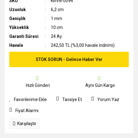
SKU
KRVN-0094
Uzunluk
6,2 cm
Genişlik
1 mm
Yükseklik
10 cm
Garanti Süresi
24 Ay
Havale
242,50 TL (%3,00 havale indirimi)
STOK SORUN - Gelince Haber Ver
Hızlı Gönderi
Aynı Gün Kargo
Tavsiye Et
Yorum Yaz
Fiyat Alarmı
Karşılaştır