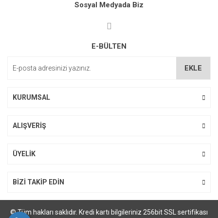
kullanarak tarafımıza iletebilirsiniz.
Sosyal Medyada Biz
Görüş ve önerileriniz için teşekkür ederiz.
Ürün resmi kalitesiz, bozuk veya görüntülenemiyor.
E-BÜLTEN
Ürün açıklamasında eksik bilgiler bulunuyor.
Ürün bilgilerinde hatalar bulunuyor.
EKLE
Ürün fiyatı diğer sitelerden daha pahalı.
Bu ürüne benzer farklı alternatifler olmalı.
KURUMSAL
ALIŞVERİŞ
ÜYELİK
Gönder
BİZİ TAKİP EDİN
© Tüm hakları saklıdır. Kredi kartı bilgileriniz 256bit SSL sertifikası