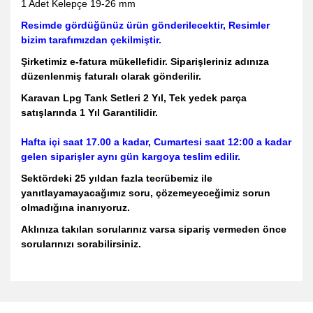
1 Adet Kelepçe 19-26 mm
Resimde gördüğünüz ürün gönderilecektir, Resimler
bizim tarafımızdan çekilmiştir.
Şirketimiz e-fatura mükellefidir. Siparişleriniz adınıza
düzenlenmiş faturalı olarak gönderilir.
Karavan Lpg Tank Setleri 2 Yıl, Tek yedek parça
satışlarında 1 Yıl Garantilidir.
Hafta içi saat 17.00 a kadar, Cumartesi saat 12:00 a kadar
gelen siparişler aynı gün kargoya teslim edilir.
Sektördeki 25 yıldan fazla tecrübemiz ile
yanıtlayamayacağımız soru, çözemeyeceğimiz sorun
olmadığına inanıyoruz.
Aklınıza takılan sorularınız varsa sipariş vermeden önce
sorularınızı sorabilirsiniz.
Bu ürünün fiyat bilgisi, resim, ürün açıklamalarında ve diğer
konularda yetersiz gördüğünüz noktaları öneri formunu