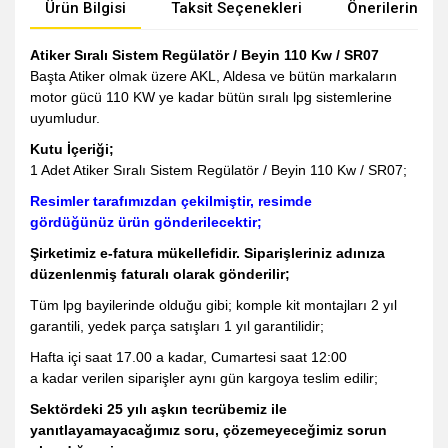
Ürün Bilgisi
Taksit Seçenekleri
Önerileriniz
Atiker Sıralı Sistem Regülatör / Beyin 110 Kw / SR07
Başta Atiker olmak üzere AKL, Aldesa ve bütün markaların
motor gücü 110 KW ye kadar bütün sıralı lpg sistemlerine
uyumludur.
Kutu İçeriği;
1 Adet Atiker Sıralı Sistem Regülatör / Beyin 110 Kw / SR07;
Resimler tarafımızdan çekilmiştir, resimde
gördüğünüz ürün gönderilecektir;
Şirketimiz e-fatura mükellefidir. Siparişleriniz adınıza
düzenlenmiş faturalı olarak gönderilir;
Tüm lpg bayilerinde olduğu gibi; komple kit montajları 2 yıl
garantili, yedek parça satışları 1 yıl garantilidir;
Hafta içi saat 17.00 a kadar, Cumartesi saat 12:00
a kadar verilen siparişler aynı gün kargoya teslim edilir;
Sektördeki 25 yılı aşkın tecrübemiz ile
yanıtlayamayacağımız soru, çözemeyeceğimiz sorun