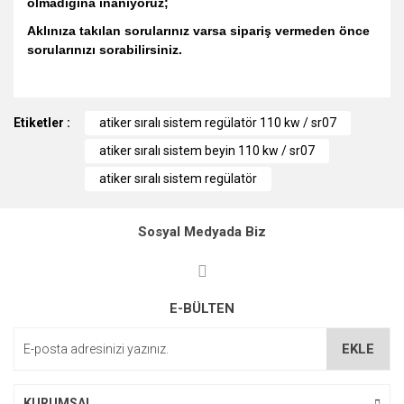
olmadığına inanıyoruz;
Aklınıza takılan sorularınız varsa sipariş vermeden önce
sorularınızı sorabilirsiniz.
Bu ürünün fiyat bilgisi, resim, ürün açıklamalarında ve diğer
Etiketler :
konularda yetersiz gördüğünüz noktaları öneri formunu
atiker sıralı sistem regülatör 110 kw / sr07
kullanarak tarafımıza iletebilirsiniz.
atiker sıralı sistem beyin 110 kw / sr07
Görüş ve önerileriniz için teşekkür ederiz.
atiker sıralı sistem regülatör
Ürün resmi kalitesiz, bozuk veya görüntülenemiyor.
Ürün açıklamasında eksik bilgiler bulunuyor.
Sosyal Medyada Biz
Ürün bilgilerinde hatalar bulunuyor.
Ürün fiyatı diğer sitelerden daha pahalı.
E-BÜLTEN
Bu ürüne benzer farklı alternatifler olmalı.
EKLE
KURUMSAL