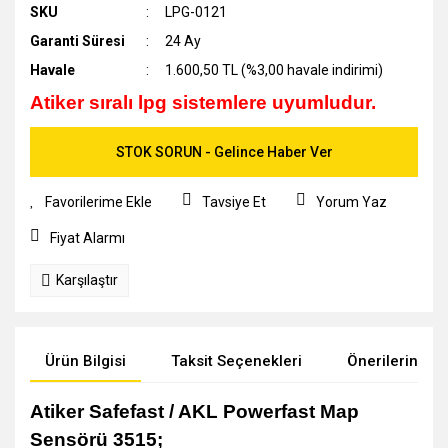
SKU
LPG-0121
Garanti Süresi
24 Ay
Havale
1.600,50 TL (%3,00 havale indirimi)
Atiker sıralı lpg sistemlere uyumludur.
STOK SORUN - Gelince Haber Ver
Tavsiye Et
Yorum Yaz
Fiyat Alarmı
Karşılaştır
Ürün Bilgisi
Taksit Seçenekleri
Önerileriniz
Atiker Safefast / AKL Powerfast Map
Sensörü 3515;