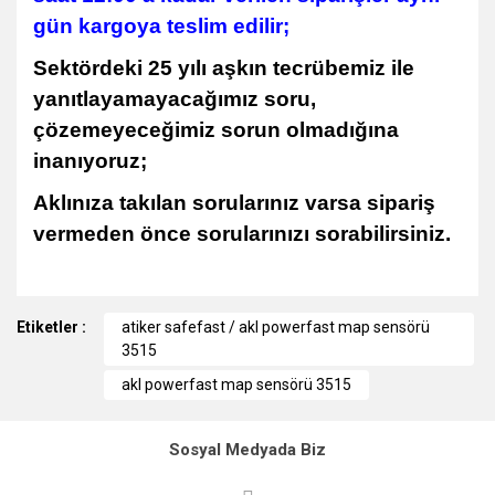
gün kargoya teslim edilir;
Sektördeki 25 yılı aşkın tecrübemiz ile
yanıtlayamayacağımız soru,
çözemeyeceğimiz sorun olmadığına
inanıyoruz;
Aklınıza takılan sorularınız varsa sipariş
vermeden önce sorularınızı sorabilirsiniz.
Bu ürünün fiyat bilgisi, resim, ürün açıklamalarında ve diğer
Etiketler :
konularda yetersiz gördüğünüz noktaları öneri formunu
atiker safefast / akl powerfast map sensörü
kullanarak tarafımıza iletebilirsiniz.
3515
Görüş ve önerileriniz için teşekkür ederiz.
akl powerfast map sensörü 3515
Ürün resmi kalitesiz, bozuk veya görüntülenemiyor.
Sosyal Medyada Biz
Ürün açıklamasında eksik bilgiler bulunuyor.
Ürün bilgilerinde hatalar bulunuyor.