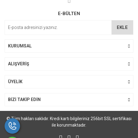
Ürün fiyatı diğer sitelerden daha pahalı.
E-BÜLTEN
Bu ürüne benzer farklı alternatifler olmalı.
EKLE
KURUMSAL
Gönder
ALIŞVERİŞ
ÜYELİK
BİZİ TAKİP EDİN
© Tüm hakları saklıdır. Kredi kartı bilgileriniz 256bit SSL sertifikası
ile korunmaktadır.