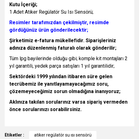
Kutu İçeriği;
1 Adet Atiker Regülatör Su Isı Sensörü;
Resimler tarafımızdan çekilmiştir, resimde
gördüğünüz ürün gönderilecektir;
Şirketimiz e-fatura mükellefidir. Siparişleriniz
adınıza düzenlenmiş faturalı olarak gönderilir;
Tüm lpg bayilerinde olduğu gibi; komple kit montajları 2
yıl garantili, yedek parça satışları 1 yıl garantilidir;
Sektördeki 1999 yılından itibaren süre gelen
tecrübemiz ile yanıtlayamayacağımız soru,
çözemeyeceğimiz sorun olmadığına inanıyoruz;
Aklınıza takılan sorularınız varsa sipariş vermeden
önce sorularınızı sorabilirsiniz.
Bu ürünün fiyat bilgisi, resim, ürün açıklamalarında ve diğer
Etiketler :
konularda yetersiz gördüğünüz noktaları öneri formunu
atiker regülatör su ısı sensörü