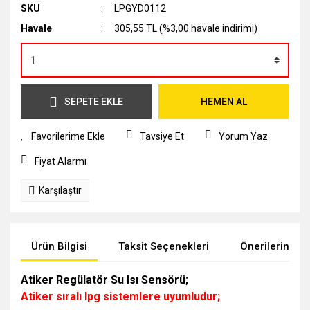
SKU
LPGYD0112
Havale
305,55 TL (%3,00 havale indirimi)
SEPETE EKLE
HEMEN AL
Tavsiye Et
Yorum Yaz
Fiyat Alarmı
Karşılaştır
Ürün Bilgisi
Taksit Seçenekleri
Önerileriniz
Atiker Regülatör Su Isı Sensörü;
Atiker sıralı lpg sistemlere uyumludur;