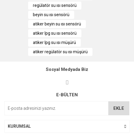
kullanarak tarafımıza iletebilirsiniz.
regülatör su ısı sensörü
Görüş ve önerileriniz için teşekkür ederiz.
beyin su ısı sensörü
Ürün resmi kalitesiz, bozuk veya görüntülenemiyor.
atiker beyin su ısı sensörü
Ürün açıklamasında eksik bilgiler bulunuyor.
atiker lpg su ısı sensörü
Ürün bilgilerinde hatalar bulunuyor.
atiker lpg su ısı müşürü
Ürün fiyatı diğer sitelerden daha pahalı.
atiker regülatör su ısı müşürü
Bu ürüne benzer farklı alternatifler olmalı.
Sosyal Medyada Biz
E-BÜLTEN
Gönder
EKLE
KURUMSAL