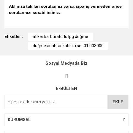
Aklınıza takılan sorularınız varsa sipariş vermeden önce
sorularınızı sorabilirsiniz.
Bu ürünün fiyat bilgisi, resim, ürün açıklamalarında ve diğer
Etiketler :
konularda yetersiz gördüğünüz noktaları öneri formunu
atiker karbüratörlü lpg düğme
kullanarak tarafımıza iletebilirsiniz.
düğme anahtar kablolu set 01.003000
Görüş ve önerileriniz için teşekkür ederiz.
Ürün resmi kalitesiz, bozuk veya görüntülenemiyor.
Sosyal Medyada Biz
Ürün açıklamasında eksik bilgiler bulunuyor.
Ürün bilgilerinde hatalar bulunuyor.
E-BÜLTEN
Ürün fiyatı diğer sitelerden daha pahalı.
Bu ürüne benzer farklı alternatifler olmalı.
EKLE
KURUMSAL