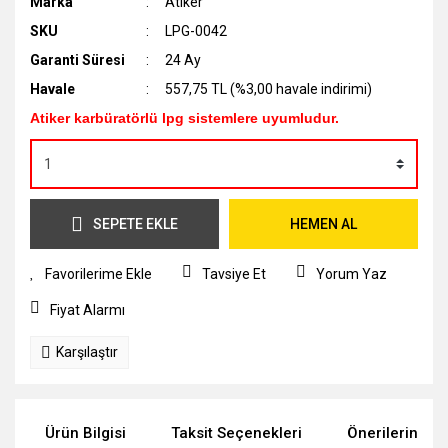
Marka
Atiker
SKU
LPG-0042
Garanti Süresi
24 Ay
Havale
557,75 TL (%3,00 havale indirimi)
Atiker karbüratörlü lpg sistemlere uyumludur.
SEPETE EKLE
HEMEN AL
Tavsiye Et
Yorum Yaz
Fiyat Alarmı
Karşılaştır
Ürün Bilgisi
Taksit Seçenekleri
Önerileriniz