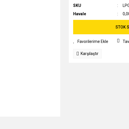
SKU
LP
Havale
0,0
STOK S
Tav
Karşılaştır