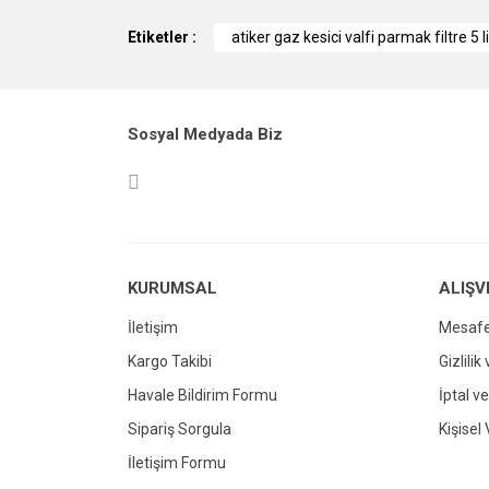
Görüş ve önerileriniz için teşekkür ederiz.
Etiketler :
atiker gaz kesici valfi parmak filtre 5 l
Ürün resmi kalitesiz, bozuk veya görüntül
Ürün açıklamasında eksik bilgiler bulunuy
Sosyal Medyada Biz
Ürün bilgilerinde hatalar bulunuyor.
Ürün fiyatı diğer sitelerden daha pahalı.
Bu ürüne benzer farklı alternatifler olmalı.
KURUMSAL
ALIŞV
İletişim
Mesafe
Kargo Takibi
Gizlilik
Havale Bildirim Formu
İptal ve
Sipariş Sorgula
Kişisel 
İletişim Formu