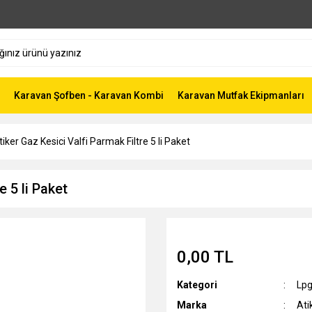
Karavan Şofben - Karavan Kombi
Karavan Mutfak Ekipmanları
tiker Gaz Kesici Valfi Parmak Filtre 5 li Paket
e 5 li Paket
0,00 TL
Kategori
Lpg 
Marka
Ati