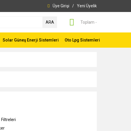
Üye Girişi
/
Yeni Üyelik
ARA
Toplam -
Solar Güneş Enerji Sistemleri
Oto Lpg Sistemleri
Filtreleri
ker