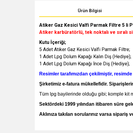
Ürün Bilgisi
Atiker Gaz Kesici Valfi Parmak Filtre 5 li 
Atiker karbüratörlü, tek noktalı ve sıralı
Kutu İçeriği;
5 Adet Atiker Gaz Kesici Valfi Parmak Filtre;
1 Adet Lpg Dolum Kapağı Kalın Diş (Hediye);
1 Adet Lpg Dolum Kapağı İnce Diş (Hediye);
Resimler tarafımızdan çekilmiştir, resimd
Şirketimiz e-fatura mükellefidir. Siparişler
Tüm lpg bayilerinde olduğu gibi; komple kit mont
Sektördeki 1999 yılından itibaren süre g
Aklınıza takılan sorularınız varsa sipariş 
Bu ürünün fiyat bilgisi, resim, ürün açıklamalarında v