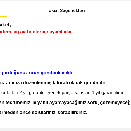
Taksit Seçenekleri
Paket;
 sistem lpg sistemlerine uyumludur.
e gördüğünüz ürün gönderilecektir;
iniz adınıza düzenlenmiş faturalı olarak gönderilir;
ajları 2 yıl garantili, yedek parça satışları 1 yıl garantilidir;
elen tecrübemiz ile yanıtlayamayacağımız soru, çözemeyeceğ
vermeden önce sorularınızı sorabilirsiniz.
e diğer konularda yetersiz gördüğünüz noktaları öneri formunu kullanarak tarafımı