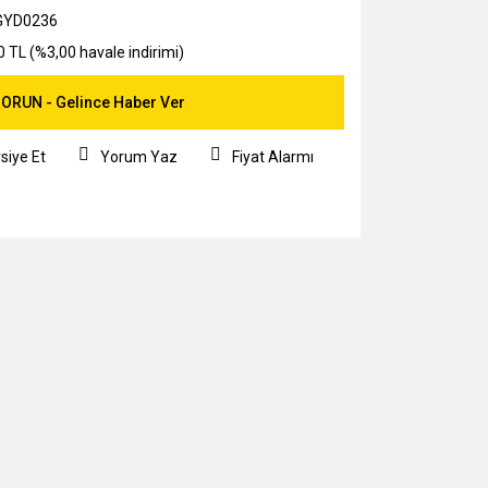
GYD0236
0 TL (%3,00 havale indirimi)
ORUN - Gelince Haber Ver
siye Et
Yorum Yaz
Fiyat Alarmı