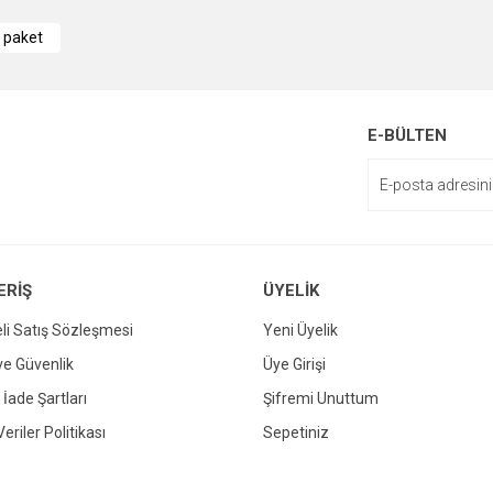
i paket
enemiyor.
or.
E-BÜLTEN
ERİŞ
ÜYELİK
li Satış Sözleşmesi
Yeni Üyelik
Gönder
 ve Güvenlik
Üye Girişi
 İade Şartları
Şifremi Unuttum
Veriler Politikası
Sepetiniz