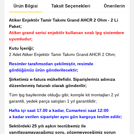
Ürün Bilgisi
Taksit Seçenekleri
Önerileriniz
Atiker Enjektör Tamir Takımı Grand AHCR 2 Ohm - 2 Li
Paket;
Atiker grand serisi enjektör kullanan sıralı lpg sistemlere
uyumludur;
Kutu İçeriği;
2 Adet Atiker Enjektör Tamir Takımı Grand AHCR 2 Ohm;
Resimler tarafımızdan çekilmiştir, resimde
gördüğünüz ürün gönderilecektir;
Şirketimiz e-fatura mükellefidir. Siparişleriniz adınıza
düzenlenmiş faturalı olarak gönderilir;
Tüm lpg bayilerinde olduğu gibi; komple kit montajları 2 yıl
garantili, yedek parça satışları 1 yıl garantilidir;
Hafta içi saat 17.00 a kadar, Cumartesi saat 12:00
a kadar verilen siparişler aynı gün kargoya teslim edilir;
Sektördeki 25 yılı aşkın tecrübemiz ile
yanıtlayamayacağımız soru, çözemeyeceğimiz sorun