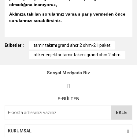
olmadığına inanıyoruz;
Aklınıza takılan sorularınız varsa sipariş vermeden önce
sorularınızı sorabilirsiniz.
Bu ürünün fiyat bilgisi, resim, ürün açıklamalarında ve diğer
Etiketler :
konularda yetersiz gördüğünüz noktaları öneri formunu
tamir takımı grand ahcr 2 ohm-2 li paket
kullanarak tarafımıza iletebilirsiniz.
atiker enjektör tamir takımı grand ahcr 2 ohm
Görüş ve önerileriniz için teşekkür ederiz.
Ürün resmi kalitesiz, bozuk veya görüntülenemiyor.
Sosyal Medyada Biz
Ürün açıklamasında eksik bilgiler bulunuyor.
Ürün bilgilerinde hatalar bulunuyor.
E-BÜLTEN
Ürün fiyatı diğer sitelerden daha pahalı.
Bu ürüne benzer farklı alternatifler olmalı.
EKLE
KURUMSAL