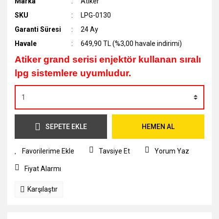
Marka
Atiker
SKU
LPG-0130
Garanti Süresi
24 Ay
Havale
649,90 TL (%3,00 havale indirimi)
Atiker grand serisi enjektör kullanan sıralı
lpg sistemlere uyumludur.
SEPETE EKLE
HEMEN AL
Tavsiye Et
Yorum Yaz
Fiyat Alarmı
Karşılaştır