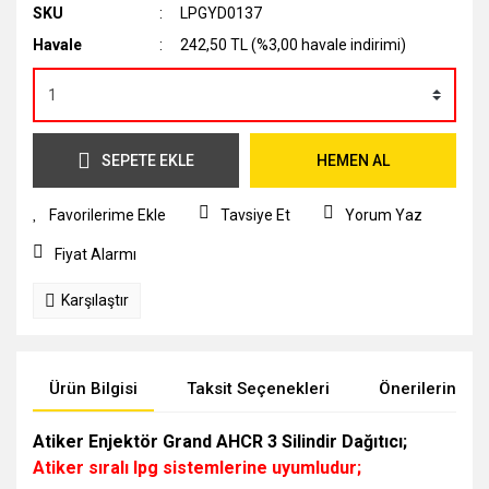
SKU
LPGYD0137
Havale
242,50 TL (%3,00 havale indirimi)
SEPETE EKLE
HEMEN AL
Tavsiye Et
Yorum Yaz
Fiyat Alarmı
Karşılaştır
Ürün Bilgisi
Taksit Seçenekleri
Önerileriniz
Atiker Enjektör Grand AHCR 3 Silindir Dağıtıcı;
Atiker sıralı lpg sistemlerine uyumludur;