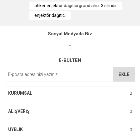
kullanarak tarafımıza iletebilirsiniz.
atiker enjektör dagıtıcı grand ahcr 3 silindir
Görüş ve önerileriniz için teşekkür ederiz.
enjektör dağıtıcı
Ürün resmi kalitesiz, bozuk veya görüntülenemiyor.
Ürün açıklamasında eksik bilgiler bulunuyor.
Sosyal Medyada Biz
Ürün bilgilerinde hatalar bulunuyor.
Ürün fiyatı diğer sitelerden daha pahalı.
E-BÜLTEN
Bu ürüne benzer farklı alternatifler olmalı.
EKLE
KURUMSAL
Gönder
ALIŞVERİŞ
ÜYELİK