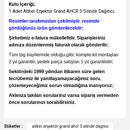
Kutu İçeriği;
1 Adet Atiker Enjektör Grand AHCR 3 Silindir Dağıtıcı;
Resimler tarafımızdan çekilmiştir, resimde
gördüğünüz ürün gönderilecektir;
Şirketimiz e-fatura mükellefidir. Siparişleriniz
adınıza düzenlenmiş faturalı olarak gönderilir;
Tüm lpg bayilerinde olduğu gibi; komple kit montajları
2 yıl garantili, yedek parça satışları 1 yıl garantilidir;
Sektördeki 1999 yılından itibaren süre gelen
tecrübemiz ile yanıtlayamayacağımız soru,
çözemeyeceğimiz sorun olmadığına inanıyoruz;
Aklınıza takılan sorularınız varsa sipariş vermeden
önce sorularınızı sorabilirsiniz.
Bu ürünün fiyat bilgisi, resim, ürün açıklamalarında ve diğer
Etiketler :
konularda yetersiz gördüğünüz noktaları öneri formunu
atiker enjektör grand ahcr 3 silindir dagıtıcı