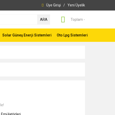
Üye Girişi
/
Yeni Üyelik
ARA
Toplam -
Solar Güneş Enerji Sistemleri
Oto Lpg Sistemleri
le!
 Emülatörleri