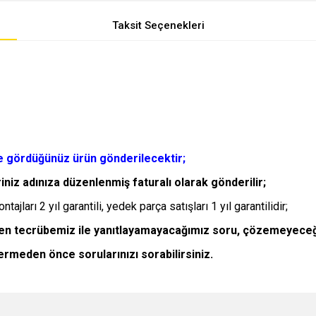
Taksit Seçenekleri
de gördüğünüz ürün gönderilecektir;
riniz adınıza düzenlenmiş faturalı olarak gönderilir;
jları 2 yıl garantili, yedek parça satışları 1 yıl garantilidir;
elen tecrübemiz ile yanıtlayamayacağımız soru, çözemeyeceğ
vermeden önce sorularınızı sorabilirsiniz.
e diğer konularda yetersiz gördüğünüz noktaları öneri formunu kullanarak tarafımı