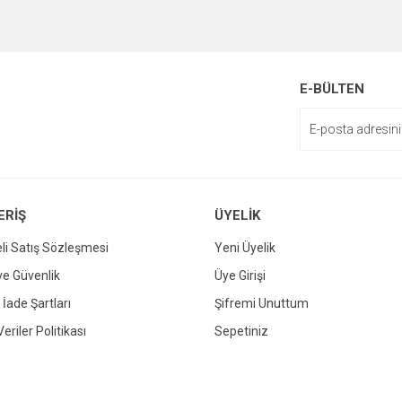
enemiyor.
or.
E-BÜLTEN
ERİŞ
ÜYELİK
li Satış Sözleşmesi
Yeni Üyelik
Gönder
 ve Güvenlik
Üye Girişi
 İade Şartları
Şifremi Unuttum
Veriler Politikası
Sepetiniz