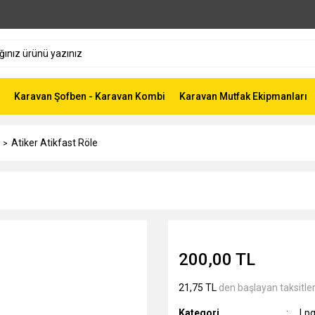
Karavan Şofben - Karavan Kombi
Karavan Mutfak Ekipmanları
Atiker Atikfast Röle
200,00 TL
21,75 TL
den başlayan taksitler
Kategori
Lpg