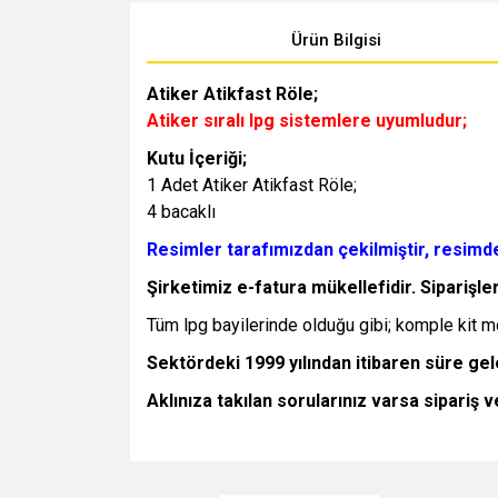
Ürün Bilgisi
Atiker Atikfast Röle;
Atiker sıralı lpg sistemlere uyumludur;
Kutu İçeriği;
1 Adet Atiker Atikfast Röle;
4 bacaklı
Resimler tarafımızdan çekilmiştir, resim
Şirketimiz e-fatura mükellefidir. Siparişle
Tüm lpg bayilerinde olduğu gibi; komple kit monta
Sektördeki 1999 yılından itibaren süre g
Aklınıza takılan sorularınız varsa sipariş 
Bu ürünün fiyat bilgisi, resim, ürün açıklamalarında v
Görüş ve önerileriniz için teşekkür ederiz.