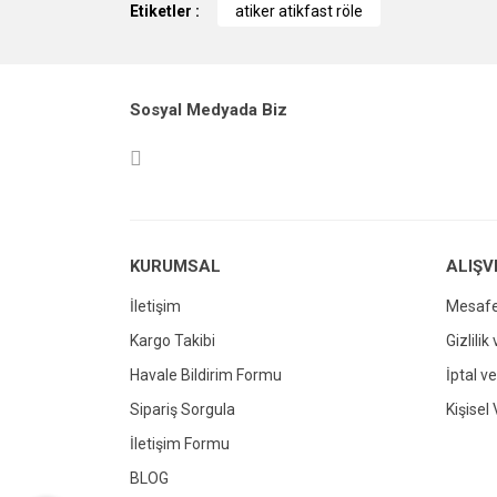
Etiketler :
atiker atikfast röle
Ürün resmi kalitesiz, bozuk veya görüntül
Ürün açıklamasında eksik bilgiler bulunuy
Sosyal Medyada Biz
Ürün bilgilerinde hatalar bulunuyor.
Ürün fiyatı diğer sitelerden daha pahalı.
Bu ürüne benzer farklı alternatifler olmalı.
KURUMSAL
ALIŞV
İletişim
Mesafe
Kargo Takibi
Gizlilik
Havale Bildirim Formu
İptal ve
Sipariş Sorgula
Kişisel 
İletişim Formu
BLOG