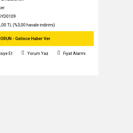
ker
GYD0109
,00 TL (%3,00 havale indirimi)
ORUN - Gelince Haber Ver
siye Et
Yorum Yaz
Fiyat Alarmı