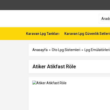
Karavan Lpg Tankları
Karavan Lpg Güvenlik Setleri
Anasayfa
Oto Lpg Sistemleri
Lpg Emülatörleri
Atiker Atikfast Röle