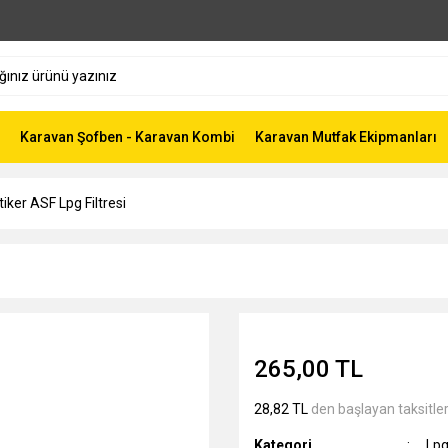
Karavan Şofben - Karavan Kombi
Karavan Mutfak Ekipmanları
tiker ASF Lpg Filtresi
265,00 TL
28,82 TL
den başlayan taksitler
Kategori
Lpg 