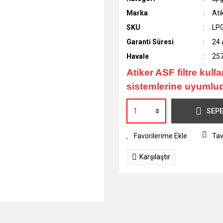
Marka
Ati
SKU
LP
Garanti Süresi
24 
Havale
257
Atiker ASF filtre kulla
sistemlerine uyumlud
SEPE
Tav
Karşılaştır