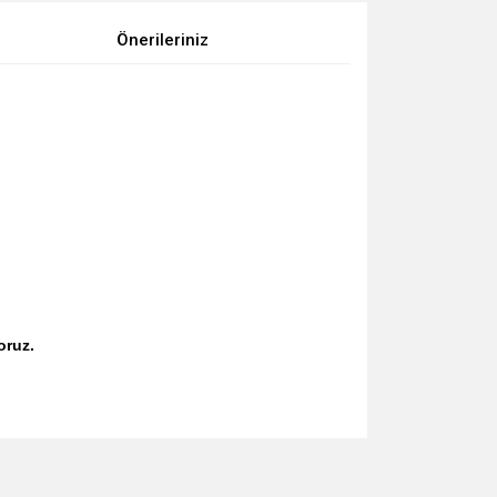
Önerileriniz
oruz.
za iletebilirsiniz.