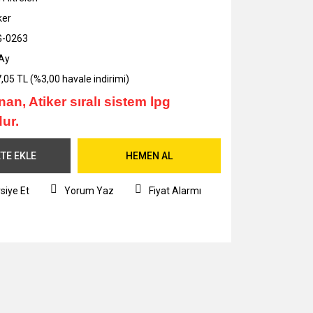
ker
G-0263
Ay
,05 TL (%3,00 havale indirimi)
nan, Atiker sıralı sistem lpg
ur.
TE EKLE
HEMEN AL
siye Et
Yorum Yaz
Fiyat Alarmı