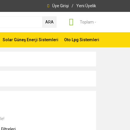
Üye Girişi
/
Yeni Üyelik
ARA
Toplam -
Solar Güneş Enerji Sistemleri
Oto Lpg Sistemleri
le!
Filtreleri