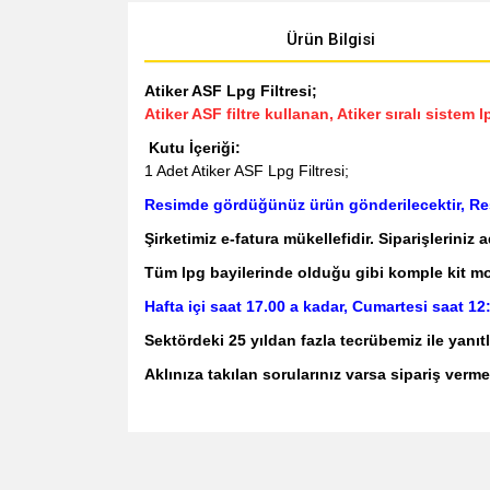
Ürün Bilgisi
Atiker ASF Lpg Filtresi;
Atiker ASF filtre kullanan, Atiker sıralı sistem
Kutu İçeriği:
1 Adet Atiker ASF Lpg Filtresi;
Resimde gördüğünüz ürün gönderilecektir, Resi
Şirketimiz e-fatura mükellefidir. Siparişleriniz 
Tüm lpg bayilerinde olduğu gibi komple kit monta
Hafta içi saat 17.00 a kadar, Cumartesi saat 12
Sektördeki 25 yıldan fazla tecrübemiz ile ya
Aklınıza takılan sorularınız varsa sipariş verme
Bu ürünün fiyat bilgisi, resim, ürün açıklamalarında v
Görüş ve önerileriniz için teşekkür ederiz.