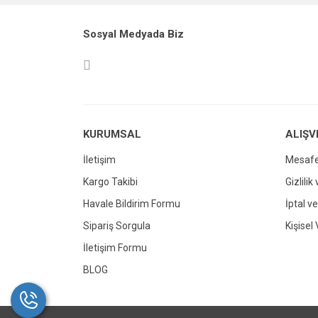
Ürün resmi kalitesiz, bozuk veya görüntül
Sosyal Medyada Biz
Ürün açıklamasında eksik bilgiler bulunuy
Ürün bilgilerinde hatalar bulunuyor.
Ürün fiyatı diğer sitelerden daha pahalı.
Bu ürüne benzer farklı alternatifler olmalı.
KURUMSAL
ALIŞV
İletişim
Mesafe
Kargo Takibi
Gizlilik
Havale Bildirim Formu
İptal ve
Sipariş Sorgula
Kişisel 
İletişim Formu
BLOG