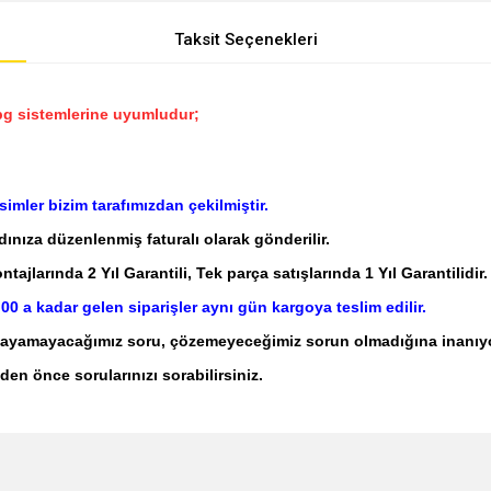
Taksit Seçenekleri
 lpg sistemlerine uyumludur;
mler bizim tarafımızdan çekilmiştir.
adınıza düzenlenmiş faturalı olarak gönderilir.
jlarında 2 Yıl Garantili, Tek parça satışlarında 1 Yıl Garantilidir.
:00 a kadar gelen siparişler aynı gün kargoya teslim edilir.
nıtlayamayacağımız soru, çözemeyeceğimiz sorun olmadığına inanıy
den önce sorularınızı sorabilirsiniz.
e diğer konularda yetersiz gördüğünüz noktaları öneri formunu kullanarak tarafımı