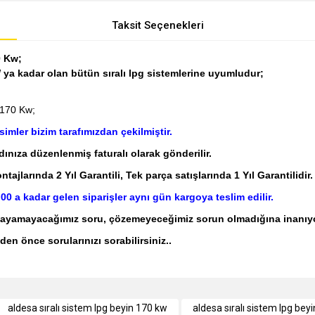
Taksit Seçenekleri
0 Kw;
ya kadar olan bütün sıralı lpg sistemlerine uyumludur;
 170 Kw;
mler bizim tarafımızdan çekilmiştir.
adınıza düzenlenmiş faturalı olarak gönderilir.
jlarında 2 Yıl Garantili, Tek parça satışlarında 1 Yıl Garantilidir.
:00 a kadar gelen siparişler aynı gün kargoya teslim edilir.
nıtlayamayacağımız soru, çözemeyeceğimiz sorun olmadığına inanıy
den önce sorularınızı sorabilirsiniz.
.
e diğer konularda yetersiz gördüğünüz noktaları öneri formunu kullanarak tarafımı
aldesa sıralı sistem lpg beyin 170 kw
aldesa sıralı sistem lpg beyi