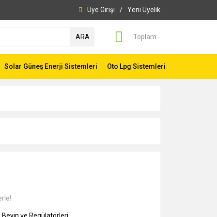
Üye Girişi
/
Yeni Üyelik
ARA
Toplam -
Solar Güneş Enerji Sistemleri
Oto Lpg Sistemleri
rle!
 Beyin ve Regülatörleri