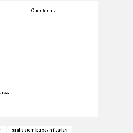
Önerileriniz
oruz.
za iletebilirsiniz.
n
sıralı sistem lpg beyin fiyatları