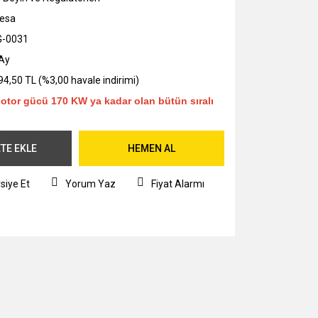
esa
G-0031
Ay
94,50 TL (%3,00 havale indirimi)
otor gücü 170 KW ya kadar olan bütün sıralı
TE EKLE
HEMEN AL
siye Et
Yorum Yaz
Fiyat Alarmı