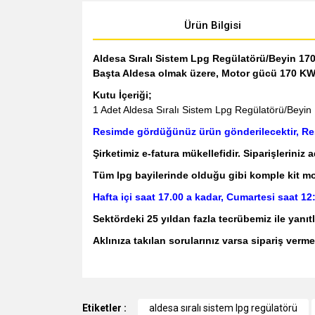
Ürün Bilgisi
Aldesa Sıralı Sistem Lpg Regülatörü/Beyin 17
Başta Aldesa olmak üzere, Motor gücü 170 KW 
Kutu İçeriği;
1 Adet Aldesa Sıralı Sistem Lpg Regülatörü/Beyin
Resimde gördüğünüz ürün gönderilecektir, Resi
Şirketimiz e-fatura mükellefidir. Siparişleriniz 
Tüm lpg bayilerinde olduğu gibi komple kit monta
Hafta içi saat 17.00 a kadar, Cumartesi saat 12
Sektördeki 25 yıldan fazla tecrübemiz ile ya
Aklınıza takılan sorularınız varsa sipariş verme
Bu ürünün fiyat bilgisi, resim, ürün açıklamalarında v
Görüş ve önerileriniz için teşekkür ederiz.
Etiketler :
aldesa sıralı sistem lpg regülatörü