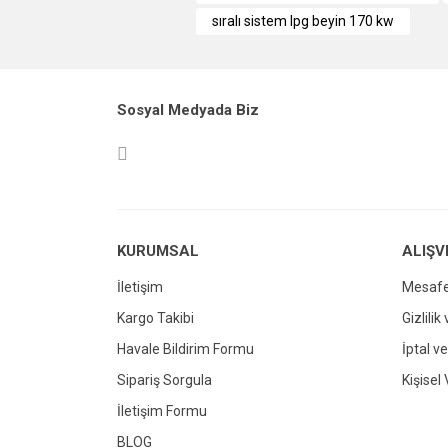
sıralı sistem lpg beyin 170 kw
Ürün resmi kalitesiz, bozuk veya görüntül
Ürün açıklamasında eksik bilgiler bulunuy
Ürün bilgilerinde hatalar bulunuyor.
Sosyal Medyada Biz
Ürün fiyatı diğer sitelerden daha pahalı.
Bu ürüne benzer farklı alternatifler olmalı.
KURUMSAL
ALIŞV
İletişim
Mesafe
Kargo Takibi
Gizlilik
Havale Bildirim Formu
İptal ve
Sipariş Sorgula
Kişisel 
İletişim Formu
BLOG