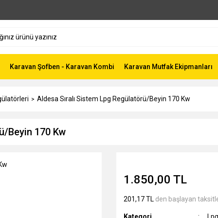
Karavan Şofben - Karavan Kombi
Karavan Mutfak Ekipmanları
ülatörleri
Aldesa Sıralı Sistem Lpg Regülatörü/Beyin 170 Kw
rü/Beyin 170 Kw
1.850,00 TL
201,17 TL
den başlayan taksitle
Kategori
Lpg