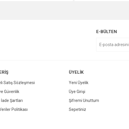
enemiyor.
or.
E-BÜLTEN
ERİŞ
ÜYELİK
Gönder
li Satış Sözleşmesi
Yeni Üyelik
 ve Güvenlik
Üye Girişi
 İade Şartları
Şifremi Unuttum
Veriler Politikası
Sepetiniz