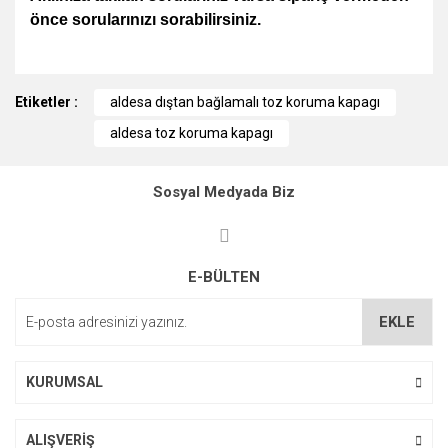
önce sorularınızı sorabilirsiniz.
Bu ürünün fiyat bilgisi, resim, ürün açıklamalarında ve diğer
Etiketler :
konularda yetersiz gördüğünüz noktaları öneri formunu
aldesa dıştan bağlamalı toz koruma kapagı
kullanarak tarafımıza iletebilirsiniz.
aldesa toz koruma kapagı
Görüş ve önerileriniz için teşekkür ederiz.
Ürün resmi kalitesiz, bozuk veya görüntülenemiyor.
Sosyal Medyada Biz
Ürün açıklamasında eksik bilgiler bulunuyor.
Ürün bilgilerinde hatalar bulunuyor.
E-BÜLTEN
Ürün fiyatı diğer sitelerden daha pahalı.
Bu ürüne benzer farklı alternatifler olmalı.
EKLE
KURUMSAL
ALIŞVERİŞ