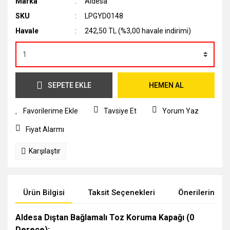
Marka
Aldesa
SKU
LPGYD0148
Havale
242,50 TL (%3,00 havale indirimi)
SEPETE EKLE
HEMEN AL
Tavsiye Et
Yorum Yaz
Fiyat Alarmı
Karşılaştır
Ürün Bilgisi
Taksit Seçenekleri
Önerileriniz
Aldesa Dıştan Bağlamalı Toz Koruma Kapağı (0
Derece);