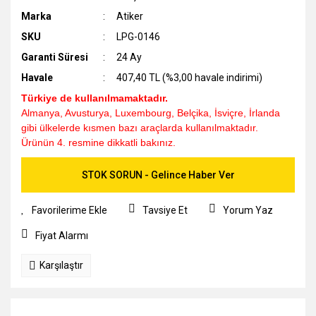
Marka
Atiker
SKU
LPG-0146
Garanti Süresi
24 Ay
Havale
407,40 TL (%3,00 havale indirimi)
Türkiye de kullanılmamaktadır.
Almanya, Avusturya, Luxembourg, Belçika, İsviçre, İrlanda
gibi ülkelerde kısmen bazı araçlarda kullanılmaktadır.
Ürünün 4. resmine dikkatli bakınız.
STOK SORUN - Gelince Haber Ver
Tavsiye Et
Yorum Yaz
Fiyat Alarmı
Karşılaştır