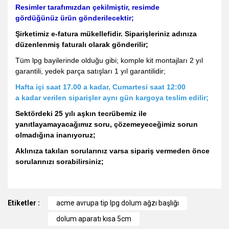
Resimler tarafımızdan çekilmiştir, resimde
gördüğünüz ürün gönderilecektir;
Şirketimiz e-fatura mükellefidir. Siparişleriniz adınıza
düzenlenmiş faturalı olarak gönderilir;
Tüm lpg bayilerinde olduğu gibi; komple kit montajları 2 yıl
garantili, yedek parça satışları 1 yıl garantilidir;
Hafta içi saat 17.00 a kadar, Cumartesi saat 12:00
a kadar verilen siparişler aynı gün kargoya teslim edilir;
Sektördeki 25 yılı aşkın tecrübemiz ile
yanıtlayamayacağımız soru, çözemeyeceğimiz sorun
olmadığına inanıyoruz;
Aklınıza takılan sorularınız varsa sipariş vermeden önce
sorularınızı sorabilirsiniz;
Bu ürünün fiyat bilgisi, resim, ürün açıklamalarında ve diğer
Etiketler :
konularda yetersiz gördüğünüz noktaları öneri formunu
acme avrupa tip lpg dolum ağzı başlığı
kullanarak tarafımıza iletebilirsiniz.
dolum aparatı kısa 5cm
Görüş ve önerileriniz için teşekkür ederiz.