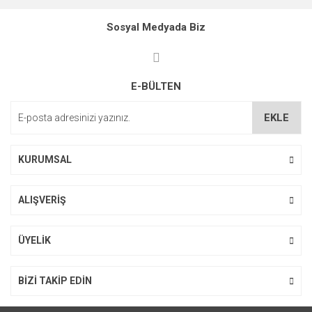
Ürün resmi kalitesiz, bozuk veya görüntülenemiyor.
Sosyal Medyada Biz
Ürün açıklamasında eksik bilgiler bulunuyor.
Ürün bilgilerinde hatalar bulunuyor.
E-BÜLTEN
Ürün fiyatı diğer sitelerden daha pahalı.
Bu ürüne benzer farklı alternatifler olmalı.
EKLE
KURUMSAL
ALIŞVERİŞ
Gönder
ÜYELİK
BİZİ TAKİP EDİN