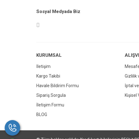
Ürün resmi kalitesiz, bozuk veya görüntül
Sosyal Medyada Biz
Ürün açıklamasında eksik bilgiler bulunuy
Ürün bilgilerinde hatalar bulunuyor.
Ürün fiyatı diğer sitelerden daha pahalı.
Bu ürüne benzer farklı alternatifler olmalı.
KURUMSAL
ALIŞV
İletişim
Mesafe
Kargo Takibi
Gizlilik
Havale Bildirim Formu
İptal ve
Sipariş Sorgula
Kişisel 
İletişim Formu
BLOG