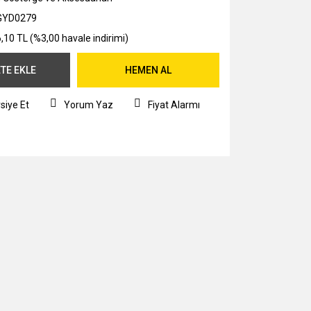
GYD0279
,10 TL (%3,00 havale indirimi)
TE EKLE
HEMEN AL
siye Et
Yorum Yaz
Fiyat Alarmı