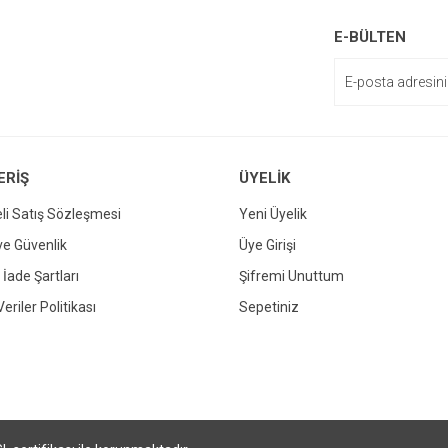
enemiyor.
E-BÜLTEN
or.
ERİŞ
ÜYELİK
li Satış Sözleşmesi
Yeni Üyelik
 ve Güvenlik
Üye Girişi
Gönder
 İade Şartları
Şifremi Unuttum
Veriler Politikası
Sepetiniz