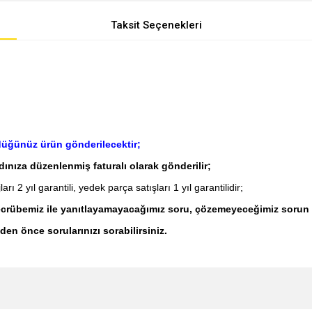
Taksit Seçenekleri
rdüğünüz ürün gönderilecektir;
adınıza düzenlenmiş faturalı olarak gönderilir;
ı 2 yıl garantili, yedek parça satışları 1 yıl garantilidir;
 tecrübemiz ile yanıtlayamayacağımız soru, çözemeyeceğimiz sorun
den önce sorularınızı sorabilirsiniz.
e diğer konularda yetersiz gördüğünüz noktaları öneri formunu kullanarak tarafımı