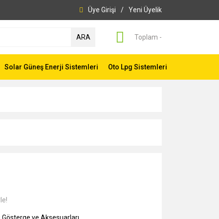
Üye Girişi
/
Yeni Üyelik
ARA
Toplam -
Solar Güneş Enerji Sistemleri
Oto Lpg Sistemleri
le!
 Gösterge ve Aksesuarları