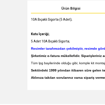
Ürün Bilgisi
10A Bıçaklı Sigorta (5 Adet);
Kutu İçeriği;
5 Adet 10A Bıçaklı Sigorta;
Resimler tarafımızdan çekilmiştir, resimde gö
Şirketimiz e-fatura mükellefidir. Siparişleriniz 
Tüm lpg bayilerinde olduğu gibi; komple kit montajlar
Sektördeki 1999 yılından itibaren süre gelen
Aklınıza takılan sorularınız varsa sipariş verme
Bu ürünün fiyat bilgisi, resim, ürün açıklamalarında v
Görüş ve önerileriniz için teşekkür ederiz.