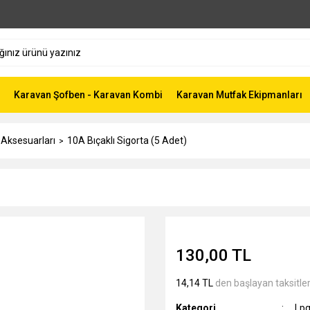
Karavan Şofben - Karavan Kombi
Karavan Mutfak Ekipmanları
 Aksesuarları
10A Bıçaklı Sigorta (5 Adet)
130,00 TL
14,14 TL
den başlayan taksitler
Kategori
Lpg