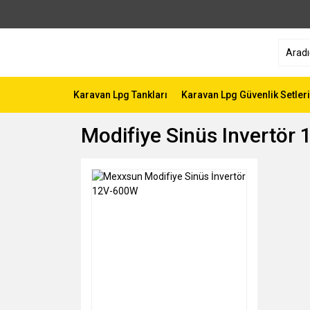
Karavan Lpg Tankları
Karavan Lpg Güvenlik Setleri
Modifiye Sinüs Invertör