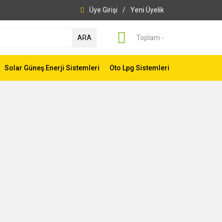
Üye Girişi
/
Yeni Üyelik
ARA
Toplam -
Solar Güneş Enerji Sistemleri
Oto Lpg Sistemleri