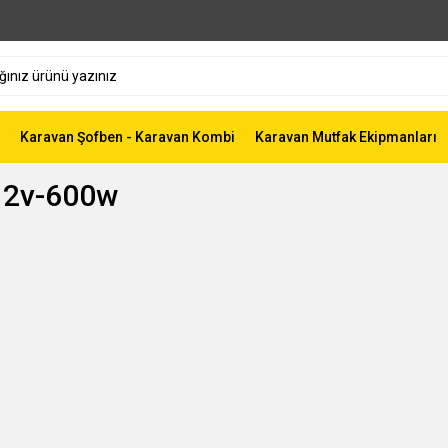
Karavan Şofben - Karavan Kombi
Karavan Mutfak Ekipmanları
 12v-600w