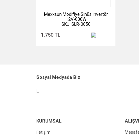
Mexxsun Modifiye Sinüs İnvertör
12V-600W
SKU: SLR-0050
1.750 TL
Sosyal Medyada Biz
KURUMSAL
ALIŞV
İletişim
Mesafe