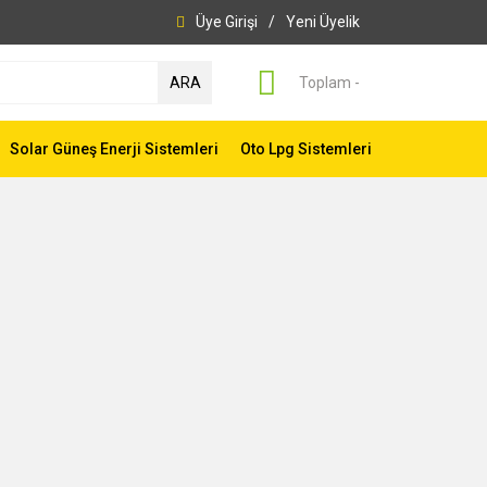
Üye Girişi
/
Yeni Üyelik
ARA
Toplam -
Solar Güneş Enerji Sistemleri
Oto Lpg Sistemleri