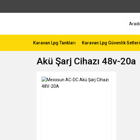
Karavan Lpg Tankları
Karavan Lpg Güvenlik Setleri
Akü Şarj Cihazı 48v-20a