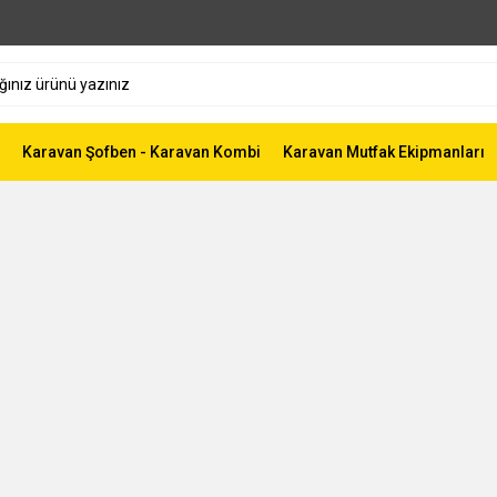
Karavan Şofben - Karavan Kombi
Karavan Mutfak Ekipmanları