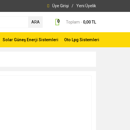
Üye Girişi
/
Yeni Üyelik
0
ARA
Toplam -
0,00 TL
Solar Güneş Enerji Sistemleri
Oto Lpg Sistemleri