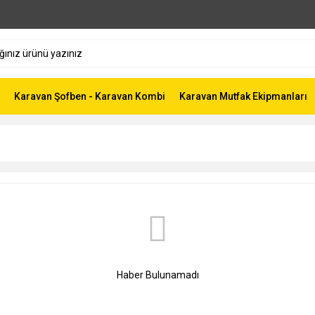
Karavan Şofben - Karavan Kombi
Karavan Mutfak Ekipmanları
Haber Bulunamadı